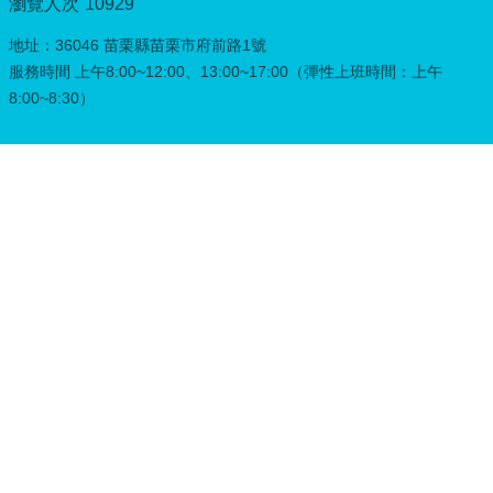
瀏覽人次
10929
務
專
地址：36046 苗栗縣苗栗市府前路1號
區
服務時間 上午8:00~12:00、13:00~17:00（彈性上班時間：上午
綜
8:00~8:30）
合
資
訊
下
載
專
區
防
詐
專
區
回
首