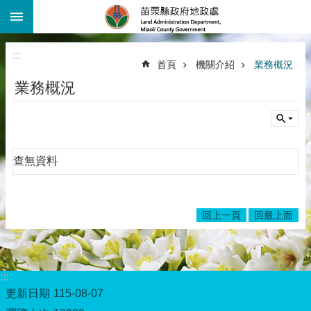
:::
跳到主要內容區塊
進
階
:::
搜
首頁
機關介紹
業務概況
尋
業務概況
機
關
介
紹
查無資料
公
告
資
訊
回上一頁
回最上面
線
上
查
:::
詢
更新日期
115-08-07
業