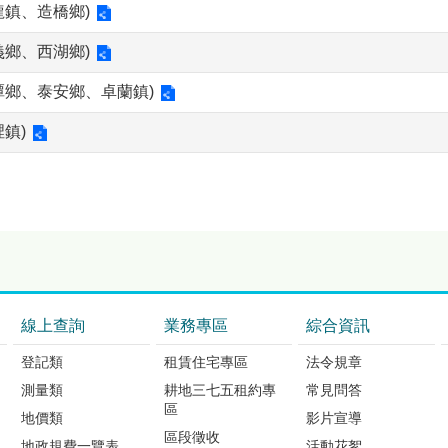
鎮、造橋鄉)
鄉、西湖鄉)
潭鄉、泰安鄉、卓蘭鎮)
鎮)
線上查詢
業務專區
綜合資訊
登記類
租賃住宅專區
法令規章
測量類
耕地三七五租約專
常見問答
區
地價類
影片宣導
區段徵收
地政規費一覽表
活動花絮