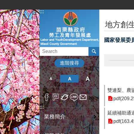
跳到主要內容區塊
:::
:::
地方創
國家發展委
進階搜尋
雙連梨、農
pdf(209.2
:::
延續補助通過
業務簡介
pdf(163.4