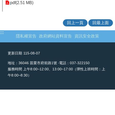
pdf(2.51 MB)
欄
業
務
回上一頁
回最上面
專
區
:::
隱私權宣告
政府網站資料宣告
資訊安全政策
網
站
連
更新日期
115-08-07
結
地址：36046 苗栗市府前路1號 ‧電話：037-322150
政
服務時間 上午8:00~12:00、13:00~17:00（彈性上班時間：上
府
午8:00~8:30）
資
訊
公
開
補
助
公