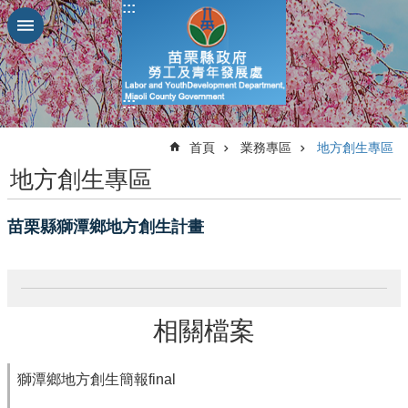
:::
跳到主要內容區塊
進
階
搜
:::
尋
:::
首頁
業務專區
地方創生專區
地方創生專區
業
務
苗栗縣獅潭鄉地方創生計畫
簡
介
便
民
相關檔案
服
務
獅潭鄉地方創生簡報final
公
佈