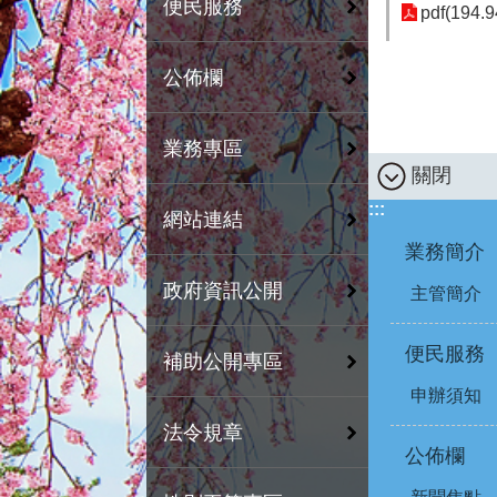
便民服務
pdf(194.9
公佈欄
業務專區
關閉
:::
網站連結
業務簡介
政府資訊公開
主管簡介
便民服務
補助公開專區
申辦須知
法令規章
公佈欄