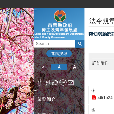
跳到主要內容區塊
:::
:::
法令規
轉知勞動部
進階搜尋
詳如附件。
令
:::
pdf(152.5
業務簡介
函