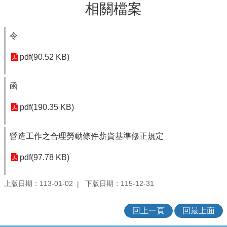
相關檔案
欄
業
令
務
專
pdf(90.52 KB)
區
網
函
站
連
pdf(190.35 KB)
結
政
營造工作之合理勞動條件薪資基準修正規定
府
資
pdf(97.78 KB)
訊
公
開
上版日期：113-01-02
下版日期：115-12-31
補
回上一頁
回最上面
助
公