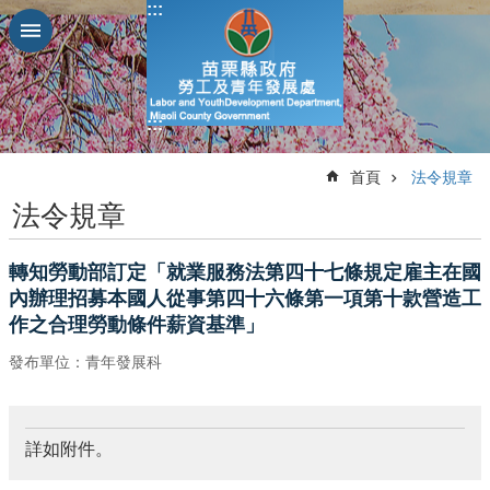
:::
跳到主要內容區塊
進
階
搜
:::
尋
:::
首頁
法令規章
法令規章
業
務
轉知勞動部訂定「就業服務法第四十七條規定雇主在國
簡
內辦理招募本國人從事第四十六條第一項第十款營造工
介
作之合理勞動條件薪資基準」
便
發布單位：青年發展科
民
服
務
詳如附件。
公
佈