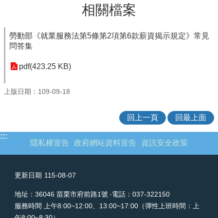
相關檔案
欄
業
勞動部《就業服務法第5條第2項第6款薪資揭示規定》常見
務
問答集
專
區
pdf(423.25 KB)
網
站
上版日期：109-09-18
連
結
回上一頁
回最上面
政
府
:::
隱私權宣告
政府網站資料宣告
資訊安全政策
資
訊
公
更新日期
115-08-07
開
地址：36046 苗栗市府前路1號 ‧電話：037-322150
補
助
服務時間 上午8:00~12:00、13:00~17:00（彈性上班時間：上
公
午8:00~8:30）