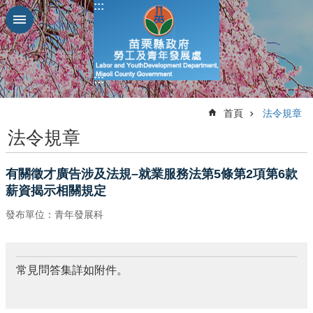
:::
跳到主要內容區塊
進
階
搜
:::
尋
:::
首頁
法令規章
法令規章
業
務
有關徵才廣告涉及法規–就業服務法第5條第2項第6款
簡
薪資揭示相關規定
介
發布單位：青年發展科
便
民
服
務
常見問答集詳如附件。
公
佈