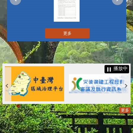
更多
播放中
更多