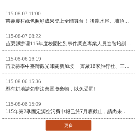
115-08-07 11:00
苗栗農村綠色照顧成果登上全國舞台！ 後龍水尾、埔頂社區前進2026高齡健康產業博覽會
115-08-07 08:22
苗栗縣辦理115年度校園性別事件調查專業人員進階培訓 深化調查實務能力 持續打造安全友善校園
115-08-06 16:19
苗栗縣率中臺灣觀光叩關新加坡 齊聚16家旅行社、三大航空 NATAS旅展開賣主題遊程
115-08-06 15:36
縣有耕地請勿非法棄置廢棄物，以免受罰!
115-08-06 15:09
115年第2季固定源空污費申報已於7月底截止，請尚未申報公私場所儘速完成申繳，以免面臨滯納金及罰鍰!
更多