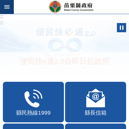
跳到主要內容區塊
:::
:::
便民快e通2.0自即日起啟用
縣民熱線1999
縣長信箱