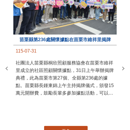
苗栗縣第236處關懷據點在苗栗市維祥里揭牌
11
115-07-31
國
社團法人苗栗縣桐欣照顧服務協會在苗栗市維祥
苗
里成立的社區照顧關懷據點，31日上午舉辦揭牌
署
典禮，此為苗栗市第27個、全縣第236處的據
作
點。苗栗縣長鍾東錦上午主持揭牌儀式，頒發15
縣
萬元開辦費，鼓勵長輩多參加據點活動，可以更
手
加健康、長壽。 坐落於苗栗市維祥里光華街89
號的社區照顧關懷據點，今 ...