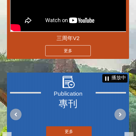
三周年V2
更多
播放中
專刊
更多