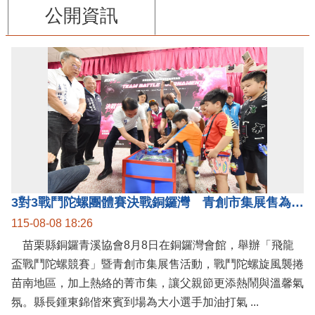
公開資訊
3對3戰鬥陀螺團體賽決戰銅鑼灣 青創市集展售為父親節增添繽紛
115-08-08 18:26
苗栗縣銅鑼青溪協會8月8日在銅鑼灣會館，舉辦「飛龍
盃戰鬥陀螺競賽」暨青創市集展售活動，戰鬥陀螺旋風襲捲
苗南地區，加上熱絡的菁市集，讓父親節更添熱鬧與溫馨氣
氛。縣長鍾東錦偕來賓到場為大小選手加油打氣 ...