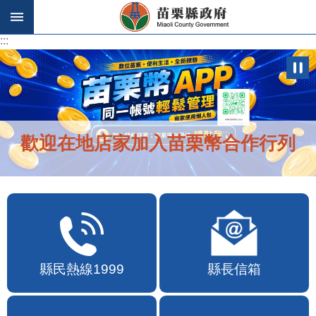
跳到主要內容區塊
:::
:::
歡迎在地店家加入苗栗幣合作行列
縣民熱線1999
縣長信箱