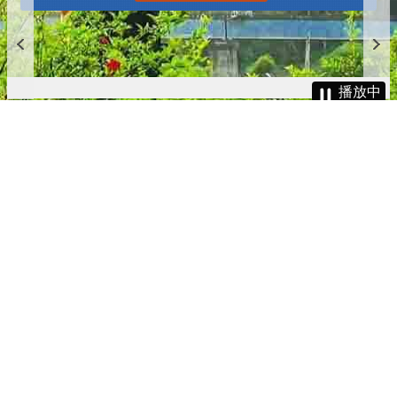
播放中
更多
:::
更新日期
115-08-08
瀏覽人次
4785282
版權所有 © 苗栗縣政府 Copyright 2019 Miaoli County Government
All rights reserved.
36001 苗栗市縣府路100號(第一辦公大樓)、36046 苗栗市府前路1號
(第二辦公大樓) 電話:1999(限苗栗縣內撥打), 037-322150(外縣市)
服務時間：上午8:00~12:00、13:00~17:00（彈性上班時間：上午
8:00~8:30）