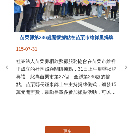
苗栗縣第236處關懷據點在苗栗市維祥里揭牌
11
115-07-31
國
社團法人苗栗縣桐欣照顧服務協會在苗栗市維祥
苗
里成立的社區照顧關懷據點，31日上午舉辦揭牌
署
典禮，此為苗栗市第27個、全縣第236處的據
作
點。苗栗縣長鍾東錦上午主持揭牌儀式，頒發15
縣
萬元開辦費，鼓勵長輩多參加據點活動，可以更
手
加健康、長壽。 坐落於苗栗市維祥里光華街89
號的社區照顧關懷據點，今 ...
更多