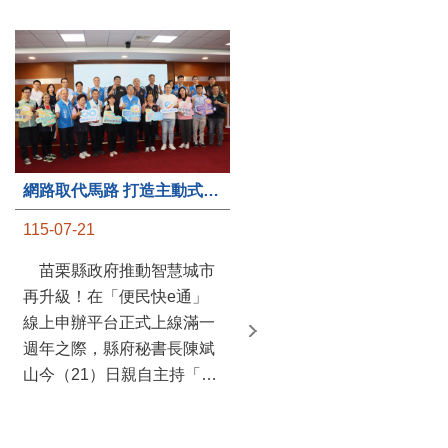
第235處關懷據點揭牌運作 縣長宣布共餐補助將加碼到1萬元
網路取代馬路 打造主動式數位便民服務 苗栗便民快e通 2.0智慧升級啟用
115-07-20
115-07-21
苗栗縣政府攜手牧田家庭
苗栗縣政府推動智慧城市
關懷協會，在頭屋鄉設立的
再升級！在「便民快e通」
社區照顧關懷據點20日揭牌
線上申辦平台正式上線滿一
運作，這是鄉內第6個、全
週年之際，縣府秘書長陳斌
縣第235處的據點；縣長鍾
山今（21）日親自主持「便
東錦在主持揭牌儀式推進據
民快e通 2.0 啟用記者會」，
點總數的同時，也宣布年底
宣布系統全面升級。數位發
前可望將共餐補助直接調高