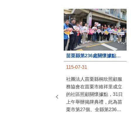
苗栗縣第236處關懷據點在苗栗市維祥里揭牌
115-07-31
社團法人苗栗縣桐欣照顧服
務協會在苗栗市維祥里成立
的社區照顧關懷據點，31日
上午舉辦揭牌典禮，此為苗
栗市第27個、全縣第236處
的據點。苗栗縣長鍾東錦上
午主持揭牌儀式，頒發15萬