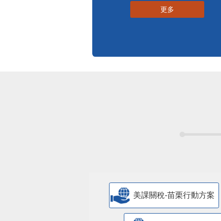
更多
美課關稅-苗栗行動方案