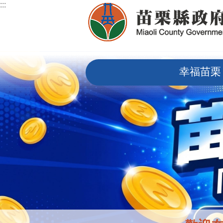
:::
跳到主要內容區塊
:::
幸福苗栗