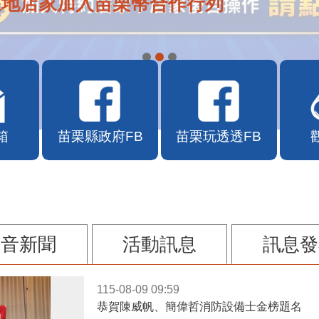
在地店家加入苗栗幣合作行列
箱
苗栗縣政府FB
苗栗玩透透FB
影音新聞
活動訊息
訊息發
115-08-09 09:59
恭賀陳威帆、簡偉哲消防設備士金榜題名