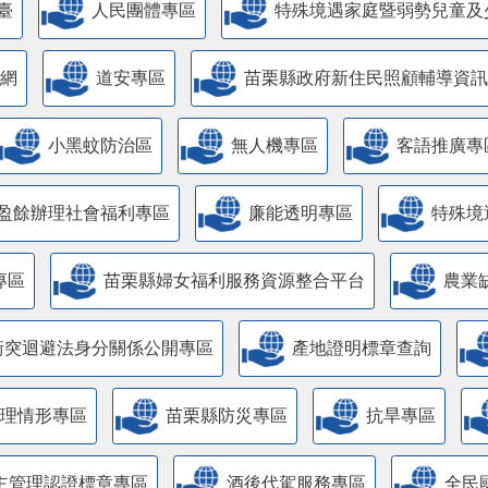
臺
人民團體專區
特殊境遇家庭暨弱勢兒童及
網
道安專區
苗栗縣政府新住民照顧輔導資訊
小黑蚊防治區
無人機專區
客語推廣專
盈餘辦理社會福利專區
廉能透明專區
特殊境
專區
苗栗縣婦女福利服務資源整合平台
農業
衝突迴避法身分關係公開專區
產地證明標章查詢
管理情形專區
苗栗縣防災專區
抗旱專區
主管理認證標章專區
酒後代駕服務專區
全民