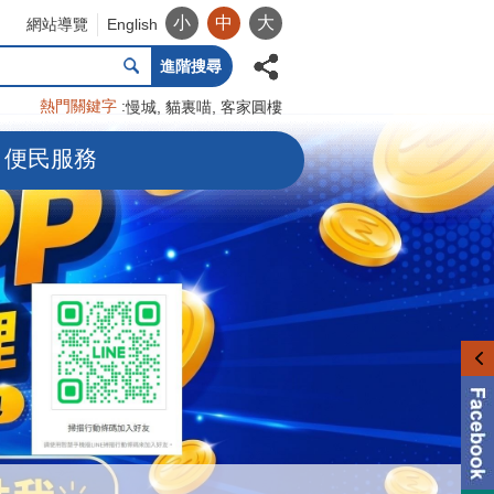
小
中
大
網站導覽
English
進階搜尋
熱門關鍵字
慢城
貓裏喵
客家圓樓
便民服務