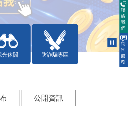
聯
絡
我
們
諮
詢
觀光休閒
防詐騙專區
服
務
布
公開資訊