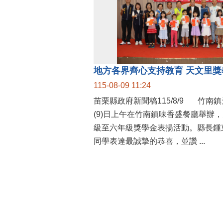
115-08-09 11:24
苗栗縣政府新聞稿115/8/9 竹南鎮天文里辦公處今
(9)日上午在竹南鎮味香盛餐廳舉辦
級至六年級獎學金表揚活動。縣長鍾
同學表達最誠摯的恭喜，並讚 ...