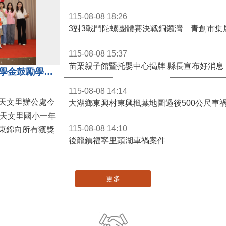
115-08-08 18:26
3對3戰鬥陀螺團體賽決戰銅鑼灣 青創市集
115-08-08 15:37
苗栗親子館暨托嬰中心揭牌 縣長宣布好消息
地方各界齊心支持教育 天文里獎學金鼓勵學童勇敢追夢
115-08-08 14:14
大湖鄉東興村東興楓葉地圖過後500公尺車
，天文里國小一年
115-08-08 14:10
東錦向所有獲獎
後龍鎮福寧里頭湖車禍案件
更多