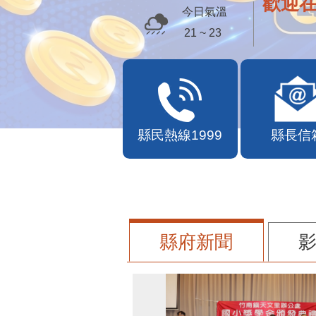
歡迎
今日氣溫
21 ~ 23
縣民熱線1999
縣長信
縣府新聞