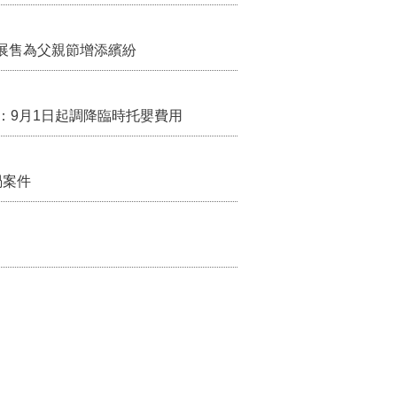
展售為父親節增添繽紛
：9月1日起調降臨時托嬰費用
禍案件