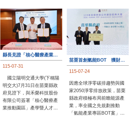
縣長見證「核心醫療產業推動園區」產學合作簽約儀式
苗栗首創氫能BOT 獲財政部「突破之翼」肯定
115-07-31
115-07-24
國立陽明交通大學(下稱陽
因應全球淨零碳排趨勢與國
明交大)7月31日在苗栗縣政
家2050淨零排放政策，苗栗
府見證下，與禾榮科技股份
縣政府積極布局前瞻能源產
有限公司簽署「核心醫療產
業，率全國之先規劃推動
業推動園區」產學暨人才培
「氫能產業專區BOT案」，
育合作備忘錄，為苗栗產業
透過促進民間參與公共建設
升級注入新動能，會中，縣
（BOT）模式，引進民間資