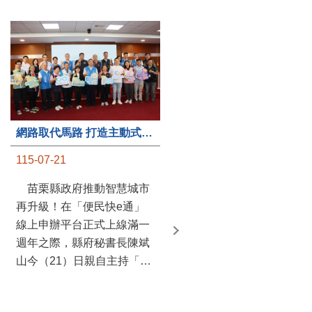
第235處關懷據點揭牌運作 縣長宣布共餐補助將加碼到1萬元
網路取代馬路 打造主動式數位便民服務 苗栗便民快e通 2.0智慧升級啟用
115-07-20
115-07-21
苗栗縣政府攜手牧田家庭
苗栗縣政府推動智慧城市
關懷協會，在頭屋鄉設立的
再升級！在「便民快e通」
社區照顧關懷據點20日揭牌
線上申辦平台正式上線滿一
運作，這是鄉內第6個、全
週年之際，縣府秘書長陳斌
縣第235處的據點；縣長鍾
山今（21）日親自主持「便
東錦在主持揭牌儀式推進據
民快e通 2.0 啟用記者會」，
點總數的同時，也宣布年底
宣布系統全面升級。數位發
前可望將共餐補助直接調高