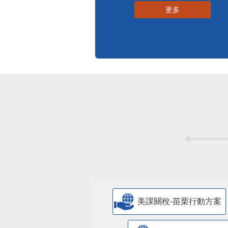
更多
美課關稅-苗栗行動方案