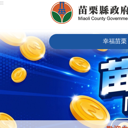
:::
跳到主要內容區塊
:::
幸福苗栗