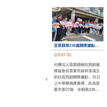
苗栗縣第236處關懷據點在苗栗市維祥里揭牌
115-07-31
社團法人苗栗縣桐欣照顧服
務協會在苗栗市維祥里成立
的社區照顧關懷據點，31日
上午舉辦揭牌典禮，此為苗
栗市第27個、全縣第236處
的據點。苗栗縣長鍾東錦上
午主持揭牌儀式，頒發15萬