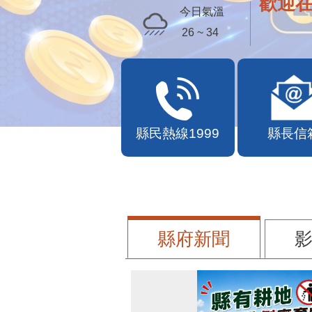
歡迎
今日氣溫
26 ~ 34
縣民熱線1999
縣長信
縣府新聞