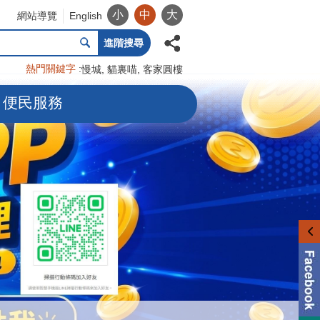
小
中
大
網站導覽
English
進階搜尋
熱門關鍵字
慢城
貓裏喵
客家圓樓
便民服務