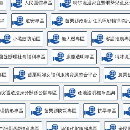
臺
人民團體專區
特殊境遇家庭暨弱勢兒童及
網
道安專區
苗栗縣政府新住民照顧輔導資訊
小黑蚊防治區
無人機專區
客語推廣專
盈餘辦理社會福利專區
廉能透明專區
特殊境
專區
苗栗縣婦女福利服務資源整合平台
農業
衝突迴避法身分關係公開專區
產地證明標章查詢
管理情形專區
苗栗縣防災專區
抗旱專區
主管理認證標章專區
酒後代駕服務專區
全民