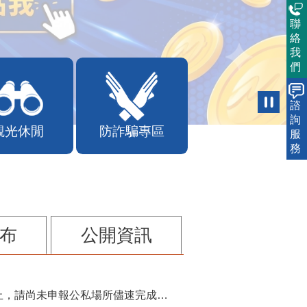
聯
絡
我
們
諮
詢
觀光休閒
防詐騙專區
服
務
布
公開資訊
115年第2季固定源空污費申報已於7月底截止，請尚未申報公私場所儘速完成申繳，以免面臨滯納金及罰鍰!