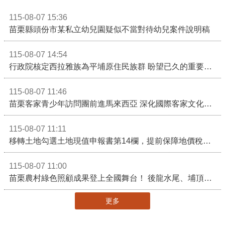
115-08-07 15:36
苗栗縣頭份市某私立幼兒園疑似不當對待幼兒案件說明稿
115-08-07 14:54
行政院核定西拉雅族為平埔原住民族群 盼望已久的重要時刻到來！8月13日起受理民族成員名冊登記
115-08-07 11:46
苗栗客家青少年訪問團前進馬來西亞 深化國際客家文化交流
115-08-07 11:11
移轉土地勾選土地現值申報書第14欄，提前保障地價稅節稅權益
115-08-07 11:00
苗栗農村綠色照顧成果登上全國舞台！ 後龍水尾、埔頂社區前進2026高齡健康產業博覽會
更多