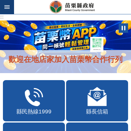
跳到主要內容區塊
:::
:::
歡迎在地店家加入苗栗幣合作行列
縣民熱線1999
縣長信箱