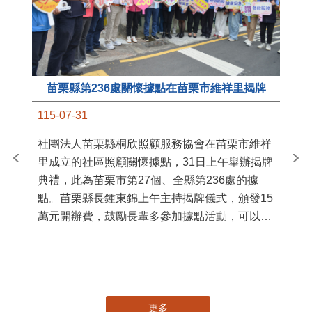
苗栗縣第236處關懷據點在苗栗市維祥里揭牌
11
115-07-31
國
社團法人苗栗縣桐欣照顧服務協會在苗栗市維祥
苗
里成立的社區照顧關懷據點，31日上午舉辦揭牌
署
典禮，此為苗栗市第27個、全縣第236處的據
作
點。苗栗縣長鍾東錦上午主持揭牌儀式，頒發15
縣
萬元開辦費，鼓勵長輩多參加據點活動，可以更
手
加健康、長壽。 坐落於苗栗市維祥里光華街89
號的社區照顧關懷據點，今 ...
更多