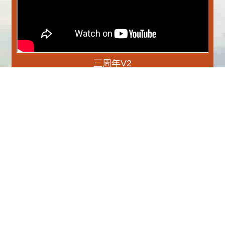
三周年V2
更多
播放中
專刊
更多