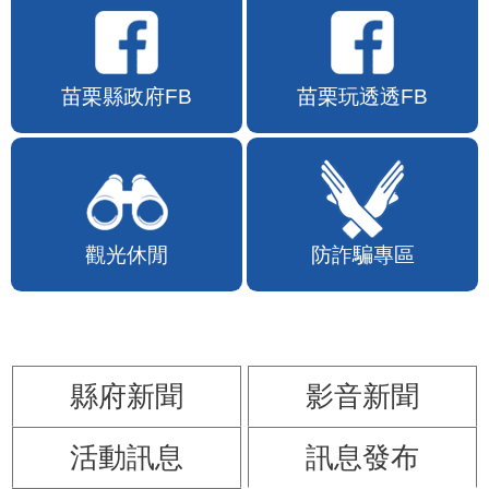
苗栗縣政府FB
苗栗玩透透FB
觀光休閒
防詐騙專區
縣府新聞
影音新聞
活動訊息
訊息發布