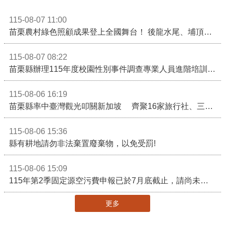
115-08-07 11:00
苗栗農村綠色照顧成果登上全國舞台！ 後龍水尾、埔頂社區前進2026高齡健康產業博覽會
115-08-07 08:22
苗栗縣辦理115年度校園性別事件調查專業人員進階培訓 深化調查實務能力 持續打造安全友善校園
115-08-06 16:19
苗栗縣率中臺灣觀光叩關新加坡 齊聚16家旅行社、三大航空 NATAS旅展開賣主題遊程
115-08-06 15:36
縣有耕地請勿非法棄置廢棄物，以免受罰!
115-08-06 15:09
115年第2季固定源空污費申報已於7月底截止，請尚未申報公私場所儘速完成申繳，以免面臨滯納金及罰鍰!
更多