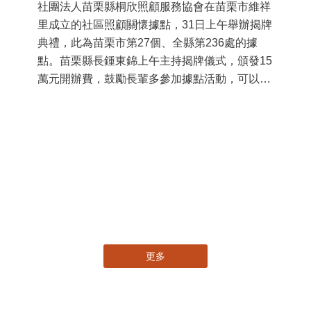
社團法人苗栗縣桐欣照顧服務協會在苗栗市維祥
里成立的社區照顧關懷據點，31日上午舉辦揭牌
典禮，此為苗栗市第27個、全縣第236處的據
點。苗栗縣長鍾東錦上午主持揭牌儀式，頒發15
萬元開辦費，鼓勵長輩多參加據點活動，可以更
加健康、長壽。 坐落於苗栗市維祥里光華街89
號的社區照顧關懷據點，今 ...
11
國
苗
署
作
縣
手
更多