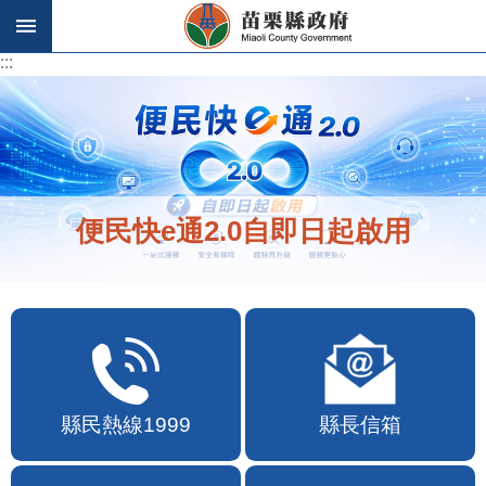
跳到主要內容區塊
:::
:::
便民快e通2.0自即日起啟用
縣民熱線1999
縣長信箱