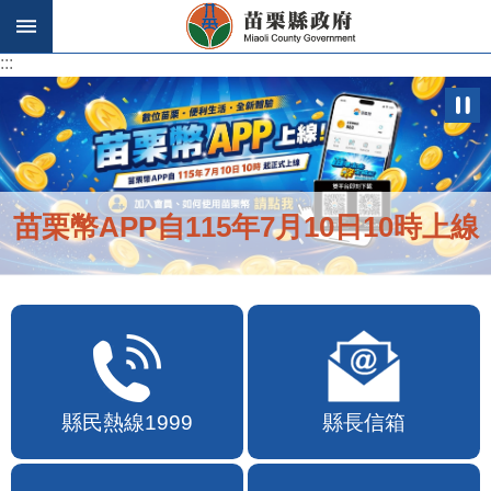
跳到主要內容區塊
:::
:::
苗栗幣APP自115年7月10日10時上線
縣民熱線1999
縣長信箱