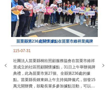
苗栗縣第236處關懷據點在苗栗市維祥里揭牌
11
115-07-31
國
社團法人苗栗縣桐欣照顧服務協會在苗栗市維祥
苗
里成立的社區照顧關懷據點，31日上午舉辦揭牌
署
典禮，此為苗栗市第27個、全縣第236處的據
作
點。苗栗縣長鍾東錦上午主持揭牌儀式，頒發15
縣
萬元開辦費，鼓勵長輩多參加據點活動，可以更
手
加健康、長壽。 坐落於苗栗市維祥里光華街89
號的社區照顧關懷據點，今 ...