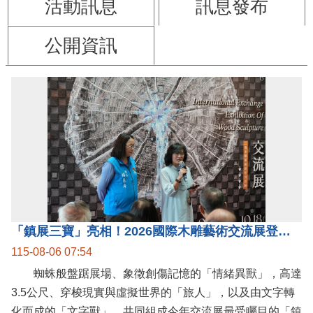
活動訊息
訊息發布
公開資訊
「鎮展三寶」亮相！2026國際木雕藝術交流展登場 國際木雕競賽得獎入圍名單同步揭曉
115-08-06 07:54
蜘蛛般盤踞展場、象徵創傷記憶的「情緒異獸」，高達
3.5公尺、穿梭現實與虛擬世界的「旅人」，以及由文字轉
化而成的「文字獸」，共同組成今年交流展最受矚目的「鎮