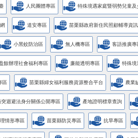
臺
人民團體專區
特殊境遇家庭暨弱勢兒童及
網
道安專區
苗栗縣政府新住民照顧輔導資訊
小黑蚊防治區
無人機專區
客語推廣專
盈餘辦理社會福利專區
廉能透明專區
特殊境
專區
苗栗縣婦女福利服務資源整合平台
農業
衝突迴避法身分關係公開專區
產地證明標章查詢
管理情形專區
苗栗縣防災專區
抗旱專區