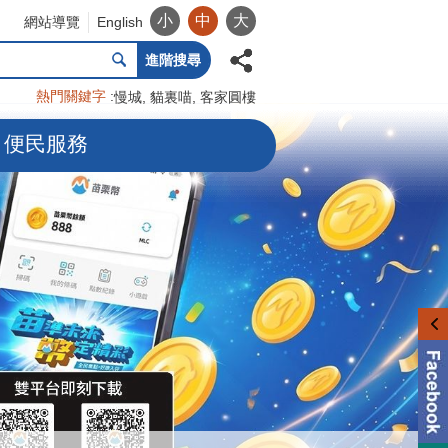
小
中
大
網站導覽
English
進階搜尋
熱門關鍵字
慢城
貓裏喵
客家圓樓
便民服務