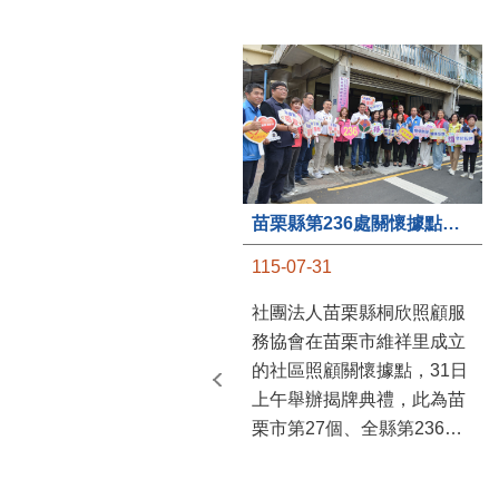
苗栗縣第236處關懷據點在苗栗市維祥里揭牌
115-07-31
社團法人苗栗縣桐欣照顧服
務協會在苗栗市維祥里成立
的社區照顧關懷據點，31日
上午舉辦揭牌典禮，此為苗
栗市第27個、全縣第236處
的據點。苗栗縣長鍾東錦上
午主持揭牌儀式，頒發15萬