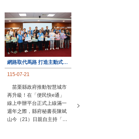
第235處關懷據點揭牌運作 縣長宣布共餐補助將加碼到1萬元
網路取代馬路 打造主動式數位便民服務 苗栗便民快e通 2.0智慧升級啟用
115-07-20
115-07-21
苗栗縣政府攜手牧田家庭
苗栗縣政府推動智慧城市
關懷協會，在頭屋鄉設立的
再升級！在「便民快e通」
社區照顧關懷據點20日揭牌
線上申辦平台正式上線滿一
運作，這是鄉內第6個、全
週年之際，縣府秘書長陳斌
縣第235處的據點；縣長鍾
山今（21）日親自主持「便
東錦在主持揭牌儀式推進據
民快e通 2.0 啟用記者會」，
點總數的同時，也宣布年底
宣布系統全面升級。數位發