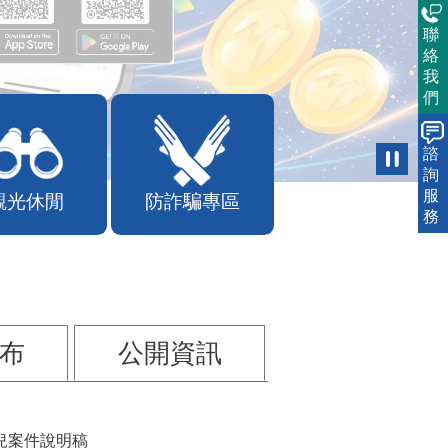
聯
絡
我
們
諮
詢
服
觀光休閒
防詐騙專區
務
布
公開資訊
兒案件說明稿