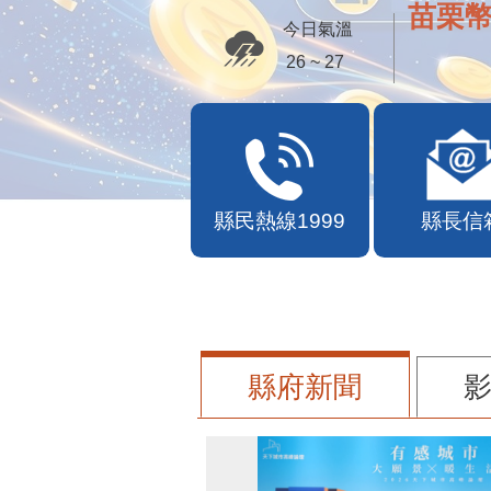
苗栗幣
今日氣溫
26 ~ 27
縣民熱線1999
縣長信
縣府新聞