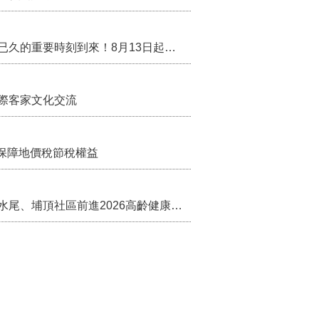
行政院核定西拉雅族為平埔原住民族群 盼望已久的重要時刻到來！8月13日起受理民族成員名冊登記
際客家文化交流
保障地價稅節稅權益
苗栗農村綠色照顧成果登上全國舞台！ 後龍水尾、埔頂社區前進2026高齡健康產業博覽會