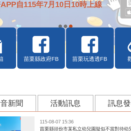
APP自115年7月10日10時上線
箱
苗栗縣政府FB
苗栗玩透透FB
影音新聞
活動訊息
訊息發
115-08-07 15:36
苗栗縣頭份市某私立幼兒園疑似不當對待幼