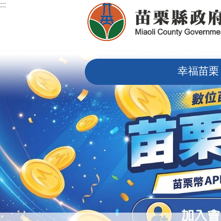
:::
跳到主要內容區塊
:::
幸福苗栗