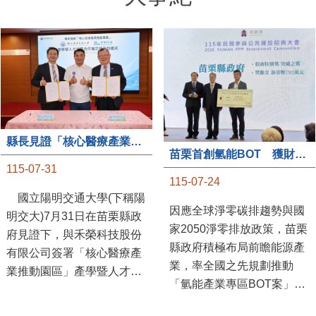
縣長見證「核心醫療產業推動園區」產學合作簽約儀式
苗栗首創氫能BOT 獲財政部「突破之翼」肯定
115-07-31
115-07-24
國立陽明交通大學(下稱陽
因應全球淨零碳排趨勢與國
明交大)7月31日在苗栗縣政
家2050淨零排放政策，苗栗
府見證下，與禾榮科技股份
縣政府積極布局前瞻能源產
有限公司簽署「核心醫療產
業，率全國之先規劃推動
業推動園區」產學暨人才培
「氫能產業專區BOT案」，
育合作備忘錄，為苗栗產業
透過促進民間參與公共建設
升級注入新動能，會中，縣