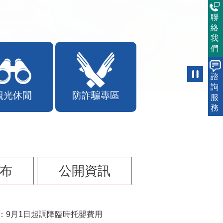
聯
絡
我
們
諮
詢
觀光休閒
防詐騙專區
服
務
布
公開資訊
：9月1日起調降臨時托嬰費用