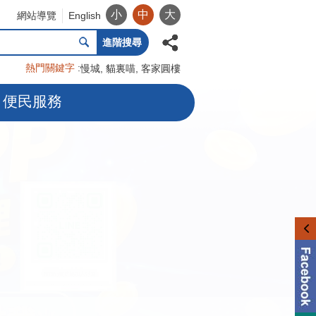
小
中
大
網站導覽
English
進階搜尋
熱門關鍵字
慢城
貓裏喵
客家圓樓
便民服務