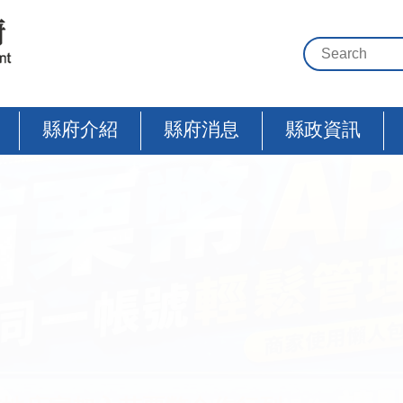
縣府介紹
縣府消息
縣政資訊