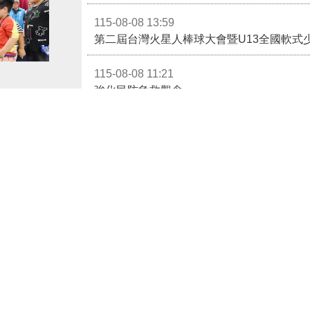
115-08-08 13:59
第二屆台灣火星人棒球大會暨U13全國軟式
115-08-08 11:21
強化民防急救觀念
3對3戰鬥陀螺團體賽決戰銅鑼灣 青創市集展售為父親節增添繽紛
115-08-07 19:43
灣會館，舉辦
通霄分隊前往梅南里活動中心進行防災宣導
展售活動，戰鬥
115-08-07 19:38
菁市集，讓父親
第四救災救護大隊前往西湖天福宮辦理防災
偕來賓到場為大
更多