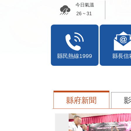
歡迎
今日氣溫
26 ~ 31
縣民熱線1999
縣長信
縣府新聞