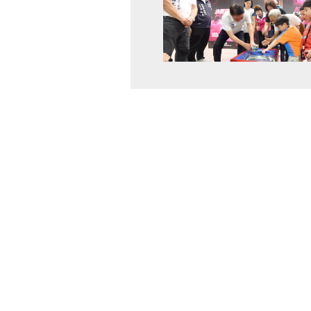
115-08-08 18:26
苗栗縣銅鑼青溪協會8月8日在銅鑼
「飛龍盃戰鬥陀螺競賽」暨青創市集
陀螺旋風襲捲苗南地區，加上熱絡的
節更添熱鬧與溫馨氣氛。縣長鍾東錦
小選手加油打氣 ...