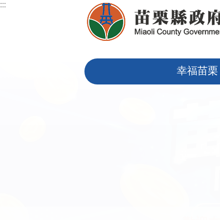
:::
跳到主要內容區塊
:::
幸福苗栗