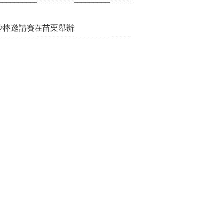
少棒邀請賽在苗栗舉辦
宣導