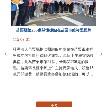
苗栗縣第236處關懷據點在苗栗市維祥里揭牌
11
115-07-31
國
社團法人苗栗縣桐欣照顧服務協會在苗栗市維祥
苗
里成立的社區照顧關懷據點，31日上午舉辦揭牌
署
典禮，此為苗栗市第27個、全縣第236處的據
作
點。苗栗縣長鍾東錦上午主持揭牌儀式，頒發15
縣
萬元開辦費，鼓勵長輩多參加據點活動，可以更
手
加健康、長壽。 坐落於苗栗市維祥里光華街89
號的社區照顧關懷據點，今 ...
更多