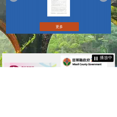
更多
播放中
更多