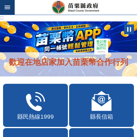
跳到主要內容區塊
:::
:::
歡迎在地店家加入苗栗幣合作行列
縣民熱線1999
縣長信箱