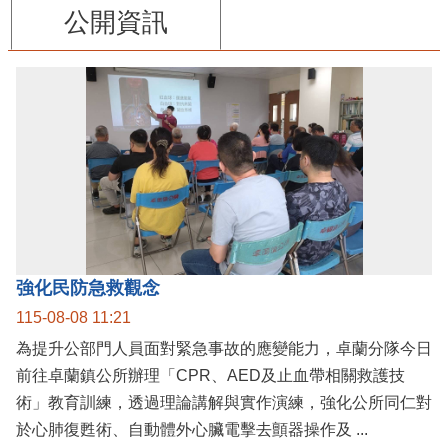
公開資訊
強化民防急救觀念
115-08-08 11:21
為提升公部門人員面對緊急事故的應變能力，卓蘭分隊今日
前往卓蘭鎮公所辦理「CPR、AED及止血帶相關救護技
術」教育訓練，透過理論講解與實作演練，強化公所同仁對
於心肺復甦術、自動體外心臟電擊去顫器操作及 ...