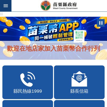
跳到主要內容區塊
:::
:::
歡迎在地店家加入苗栗幣合作行列
縣民熱線1999
縣長信箱