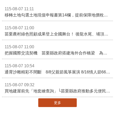
115-08-07 11:11
移轉土地勾選土地現值申報書第14欄，提前保障地價稅節稅權益
115-08-07 11:00
苗栗農村綠色照顧成果登上全國舞台！ 後龍水尾、埔頂社區前進2026高齡健康產業博覽會
115-08-07 11:00
把握國際交流契機 苗栗縣政府搭建海外合作橋梁 為在地產業爭取更多國際市場機會
115-08-07 10:54
通霄沙雕精彩不間斷 8/8父親節風箏展演 8/16情人節66對浪漫挑戰送好禮
115-08-07 09:32
買地建屋前先「地套繪查詢」└苗栗縣政府推動多元便民諮詢服務
更多