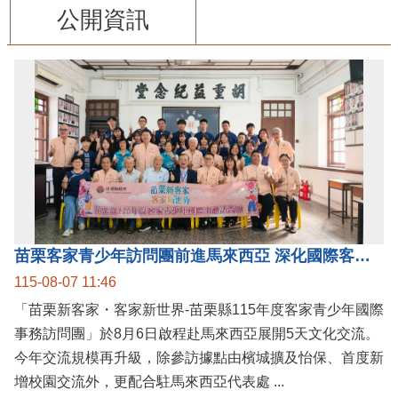
公開資訊
苗栗客家青少年訪問團前進馬來西亞 深化國際客家文化交流
115-08-07 11:46
「苗栗新客家・客家新世界-苗栗縣115年度客家青少年國際
事務訪問團」於8月6日啟程赴馬來西亞展開5天文化交流。
今年交流規模再升級，除參訪據點由檳城擴及怡保、首度新
增校園交流外，更配合駐馬來西亞代表處 ...