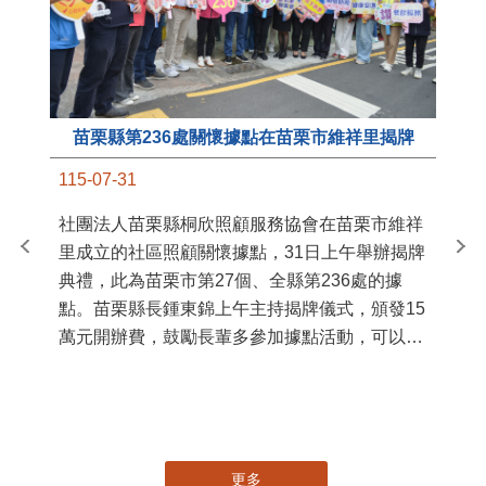
苗栗縣第236處關懷據點在苗栗市維祥里揭牌
11
115-07-31
國
社團法人苗栗縣桐欣照顧服務協會在苗栗市維祥
苗
里成立的社區照顧關懷據點，31日上午舉辦揭牌
署
典禮，此為苗栗市第27個、全縣第236處的據
作
點。苗栗縣長鍾東錦上午主持揭牌儀式，頒發15
縣
萬元開辦費，鼓勵長輩多參加據點活動，可以更
手
加健康、長壽。 坐落於苗栗市維祥里光華街89
號的社區照顧關懷據點，今 ...
更多