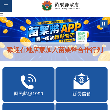
跳到主要內容區塊
:::
:::
歡迎在地店家加入苗栗幣合作行列
縣民熱線1999
縣長信箱