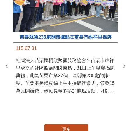
苗栗縣第236處關懷據點在苗栗市維祥里揭牌
11
115-07-31
國
社團法人苗栗縣桐欣照顧服務協會在苗栗市維祥
苗
里成立的社區照顧關懷據點，31日上午舉辦揭牌
署
典禮，此為苗栗市第27個、全縣第236處的據
作
點。苗栗縣長鍾東錦上午主持揭牌儀式，頒發15
縣
萬元開辦費，鼓勵長輩多參加據點活動，可以更
手
加健康、長壽。 坐落於苗栗市維祥里光華街89
號的社區照顧關懷據點，今 ...
更多