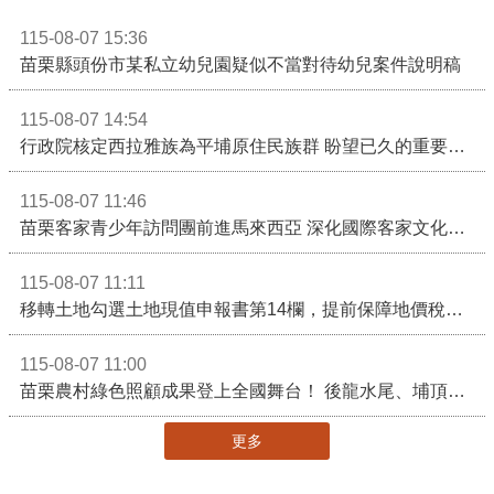
115-08-07 15:36
苗栗縣頭份市某私立幼兒園疑似不當對待幼兒案件說明稿
115-08-07 14:54
行政院核定西拉雅族為平埔原住民族群 盼望已久的重要時刻到來！8月13日起受理民族成員名冊登記
115-08-07 11:46
苗栗客家青少年訪問團前進馬來西亞 深化國際客家文化交流
115-08-07 11:11
移轉土地勾選土地現值申報書第14欄，提前保障地價稅節稅權益
115-08-07 11:00
苗栗農村綠色照顧成果登上全國舞台！ 後龍水尾、埔頂社區前進2026高齡健康產業博覽會
更多