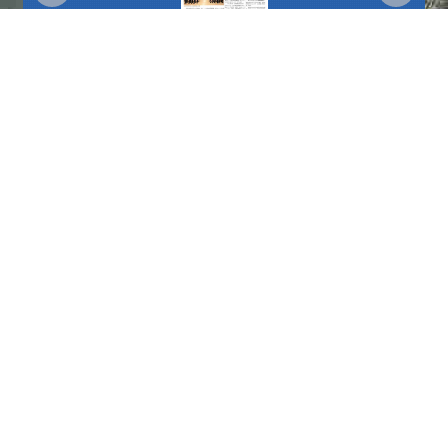
更多
播放中
更多