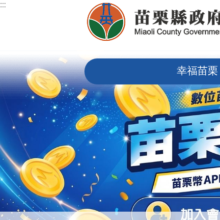
:::
跳到主要內容區塊
:::
幸福苗栗