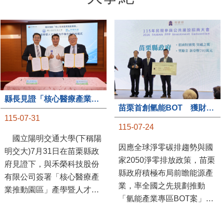
縣長見證「核心醫療產業推動園區」產學合作簽約儀式
苗栗首創氫能BOT 獲財政部「突破之翼」肯定
115-07-31
115-07-24
國立陽明交通大學(下稱陽
因應全球淨零碳排趨勢與國
明交大)7月31日在苗栗縣政
家2050淨零排放政策，苗栗
府見證下，與禾榮科技股份
縣政府積極布局前瞻能源產
有限公司簽署「核心醫療產
業，率全國之先規劃推動
業推動園區」產學暨人才培
「氫能產業專區BOT案」，
育合作備忘錄，為苗栗產業
透過促進民間參與公共建設
升級注入新動能，會中，縣