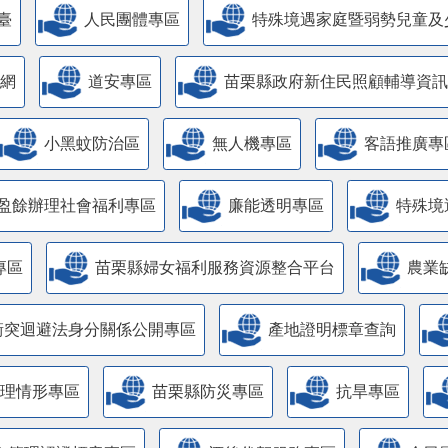
臺
人民團體專區
特殊境遇家庭暨弱勢兒童及
網
道安專區
苗栗縣政府新住民照顧輔導資訊
小黑蚊防治區
無人機專區
客語推廣專
盈餘辦理社會福利專區
廉能透明專區
特殊境
專區
苗栗縣婦女福利服務資源整合平台
農業
衝突迴避法身分關係公開專區
產地證明標章查詢
管理情形專區
苗栗縣防災專區
抗旱專區