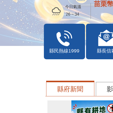
苗栗幣
今日氣溫
26 ~ 34
縣民熱線1999
縣長信
縣府新聞