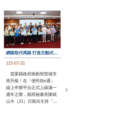
第235處關懷據點揭牌運作 縣長宣布共餐補助將加碼到1萬元
網路取代馬路 打造主動式數位便民服務 苗栗便民快e通 2.0智慧升級啟用
115-07-20
115-07-21
苗栗縣政府攜手牧田家庭
苗栗縣政府推動智慧城市
關懷協會，在頭屋鄉設立的
再升級！在「便民快e通」
社區照顧關懷據點20日揭牌
線上申辦平台正式上線滿一
運作，這是鄉內第6個、全
週年之際，縣府秘書長陳斌
縣第235處的據點；縣長鍾
山今（21）日親自主持「便
東錦在主持揭牌儀式推進據
民快e通 2.0 啟用記者會」，
點總數的同時，也宣布年底
宣布系統全面升級。數位發