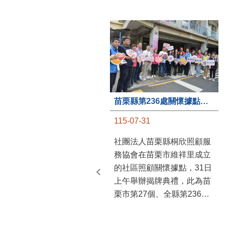
苗栗縣第236處關懷據點在苗栗市維祥里揭牌
115-07-31
社團法人苗栗縣桐欣照顧服
務協會在苗栗市維祥里成立
的社區照顧關懷據點，31日
上午舉辦揭牌典禮，此為苗
栗市第27個、全縣第236處
的據點。苗栗縣長鍾東錦上
午主持揭牌儀式，頒發15萬