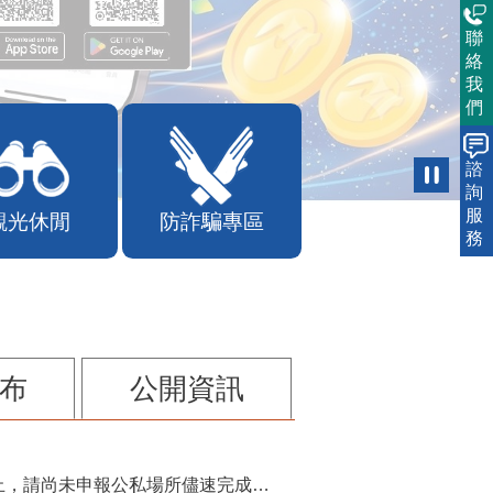
聯
絡
我
們
諮
詢
服
觀光休閒
防詐騙專區
務
布
公開資訊
115年第2季固定源空污費申報已於7月底截止，請尚未申報公私場所儘速完成申繳，以免面臨滯納金及罰鍰!