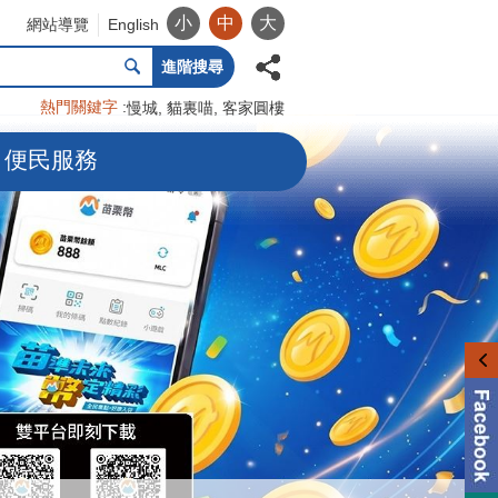
小
中
大
網站導覽
English
進階搜尋
熱門關鍵字
慢城
貓裏喵
客家圓樓
便民服務