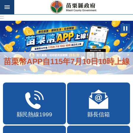
跳到主要內容區塊
:::
:::
苗栗幣APP自115年7月10日10時上線
縣民熱線1999
縣長信箱