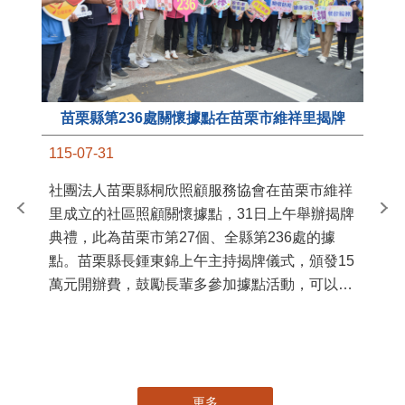
苗栗縣第236處關懷據點在苗栗市維祥里揭牌
11
115-07-31
國
社團法人苗栗縣桐欣照顧服務協會在苗栗市維祥
苗
里成立的社區照顧關懷據點，31日上午舉辦揭牌
署
典禮，此為苗栗市第27個、全縣第236處的據
作
點。苗栗縣長鍾東錦上午主持揭牌儀式，頒發15
縣
萬元開辦費，鼓勵長輩多參加據點活動，可以更
手
加健康、長壽。 坐落於苗栗市維祥里光華街89
號的社區照顧關懷據點，今 ...
更多