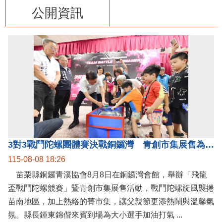
公開資訊
3對3戰鬥陀螺團體賽決戰銅鑼灣 青創市集展售為父親節增添繽紛
115-08-08 18:26
苗栗縣銅鑼青溪協會8月8日在銅鑼灣會館，舉辦「飛龍
盃戰鬥陀螺競賽」暨青創市集展售活動，戰鬥陀螺旋風襲捲
苗南地區，加上熱絡的菁市集，讓父親節更添熱鬧與溫馨氣
氛。縣長鍾東錦偕來賓到場為大小選手加油打氣 ...