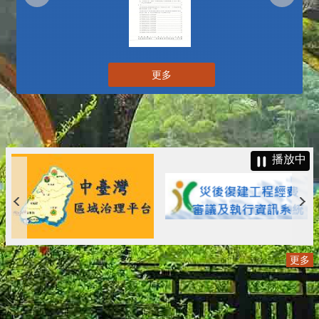
更多
播放中
更多