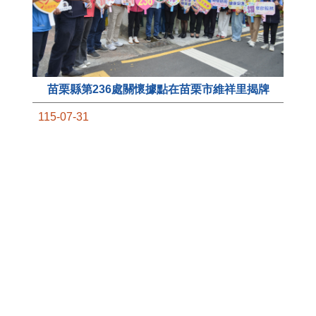
苗栗縣第236處關懷據點在苗栗市維祥里揭牌
11
115-07-31
國
社團法人苗栗縣桐欣照顧服務協會在苗栗市維祥
苗
里成立的社區照顧關懷據點，31日上午舉辦揭牌
署
典禮，此為苗栗市第27個、全縣第236處的據
作
點。苗栗縣長鍾東錦上午主持揭牌儀式，頒發15
縣
萬元開辦費，鼓勵長輩多參加據點活動，可以更
手
加健康、長壽。 坐落於苗栗市維祥里光華街89
號的社區照顧關懷據點，今 ...
更多