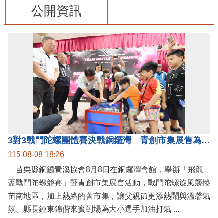
公開資訊
3對3戰鬥陀螺團體賽決戰銅鑼灣 青創市集展售為父親節增添繽紛
115-08-08 18:26
苗栗縣銅鑼青溪協會8月8日在銅鑼灣會館，舉辦「飛龍
盃戰鬥陀螺競賽」暨青創市集展售活動，戰鬥陀螺旋風襲捲
苗南地區，加上熱絡的菁市集，讓父親節更添熱鬧與溫馨氣
氛。縣長鍾東錦偕來賓到場為大小選手加油打氣 ...