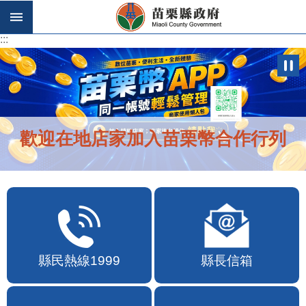
跳到主要內容區塊
:::
:::
歡迎在地店家加入苗栗幣合作行列
縣民熱線1999
縣長信箱