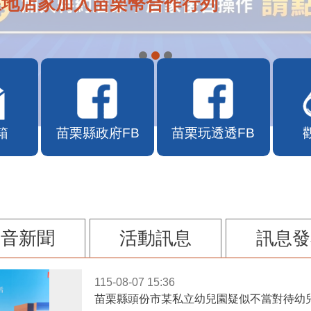
在地店家加入苗栗幣合作行列
箱
苗栗縣政府FB
苗栗玩透透FB
影音新聞
活動訊息
訊息發
115-08-07 15:36
苗栗縣頭份市某私立幼兒園疑似不當對待幼