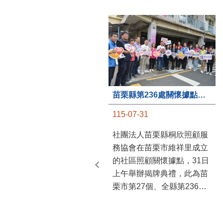
苗栗縣第236處關懷據點在苗栗市維祥里揭牌
115-07-31
社團法人苗栗縣桐欣照顧服
務協會在苗栗市維祥里成立
的社區照顧關懷據點，31日
上午舉辦揭牌典禮，此為苗
栗市第27個、全縣第236處
的據點。苗栗縣長鍾東錦上
午主持揭牌儀式，頒發15萬