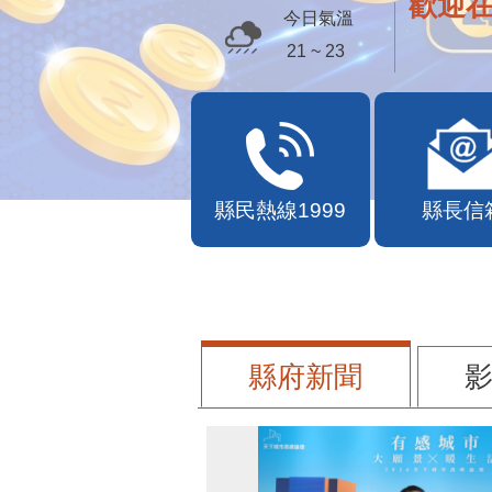
歡迎
今日氣溫
21 ~ 23
縣民熱線1999
縣長信
縣府新聞