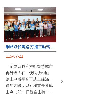
第235處關懷據點揭牌運作 縣長宣布共餐補助將加碼到1萬元
網路取代馬路 打造主動式數位便民服務 苗栗便民快e通 2.0智慧升級啟用
115-07-20
115-07-21
苗栗縣政府攜手牧田家庭
苗栗縣政府推動智慧城市
關懷協會，在頭屋鄉設立的
再升級！在「便民快e通」
社區照顧關懷據點20日揭牌
線上申辦平台正式上線滿一
運作，這是鄉內第6個、全
週年之際，縣府秘書長陳斌
縣第235處的據點；縣長鍾
山今（21）日親自主持「便
東錦在主持揭牌儀式推進據
民快e通 2.0 啟用記者會」，
點總數的同時，也宣布年底
宣布系統全面升級。數位發
前可望將共餐補助直接調高