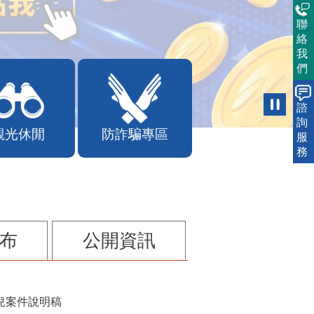
聯
絡
我
們
諮
詢
觀光休閒
防詐騙專區
服
務
布
公開資訊
兒案件說明稿