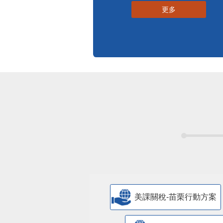
更多
美課關稅-苗栗行動方案