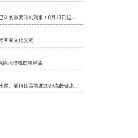
行政院核定西拉雅族為平埔原住民族群 盼望已久的重要時刻到來！8月13日起受理民族成員名冊登記
際客家文化交流
保障地價稅節稅權益
苗栗農村綠色照顧成果登上全國舞台！ 後龍水尾、埔頂社區前進2026高齡健康產業博覽會