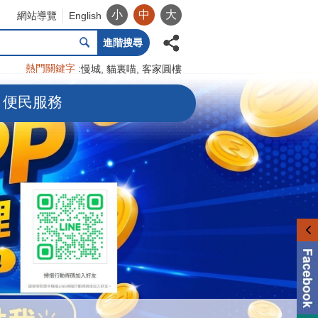
小
中
大
網站導覽
English
進階搜尋
熱門關鍵字
慢城
貓裏喵
客家圓樓
便民服務