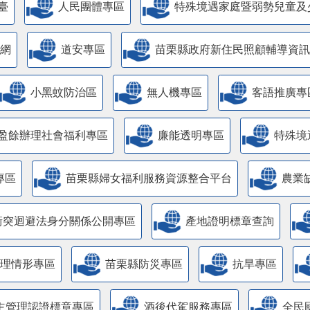
臺
人民團體專區
特殊境遇家庭暨弱勢兒童及
網
道安專區
苗栗縣政府新住民照顧輔導資訊
小黑蚊防治區
無人機專區
客語推廣專
盈餘辦理社會福利專區
廉能透明專區
特殊境
專區
苗栗縣婦女福利服務資源整合平台
農業
衝突迴避法身分關係公開專區
產地證明標章查詢
管理情形專區
苗栗縣防災專區
抗旱專區
主管理認證標章專區
酒後代駕服務專區
全民