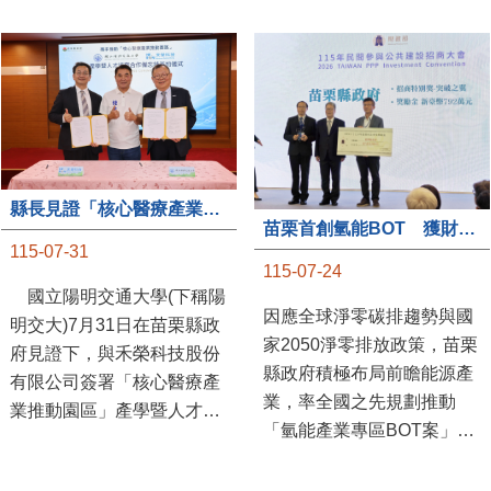
縣長見證「核心醫療產業推動園區」產學合作簽約儀式
苗栗首創氫能BOT 獲財政部「突破之翼」肯定
115-07-31
115-07-24
國立陽明交通大學(下稱陽
因應全球淨零碳排趨勢與國
明交大)7月31日在苗栗縣政
家2050淨零排放政策，苗栗
府見證下，與禾榮科技股份
縣政府積極布局前瞻能源產
有限公司簽署「核心醫療產
業，率全國之先規劃推動
業推動園區」產學暨人才培
「氫能產業專區BOT案」，
育合作備忘錄，為苗栗產業
透過促進民間參與公共建設
升級注入新動能，會中，縣
（BOT）模式，引進民間資