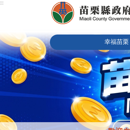
:::
跳到主要內容區塊
:::
幸福苗栗