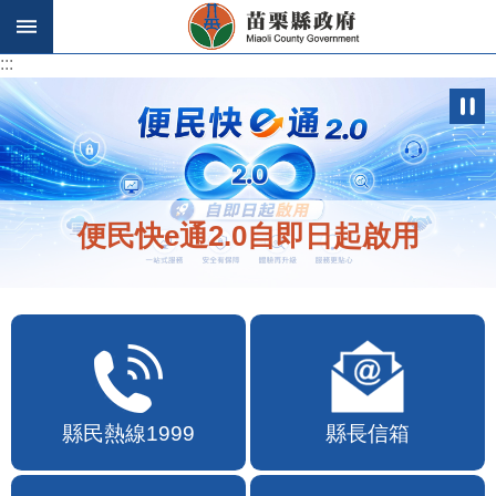
跳到主要內容區塊
:::
:::
便民快e通2.0自即日起啟用
縣民熱線1999
縣長信箱