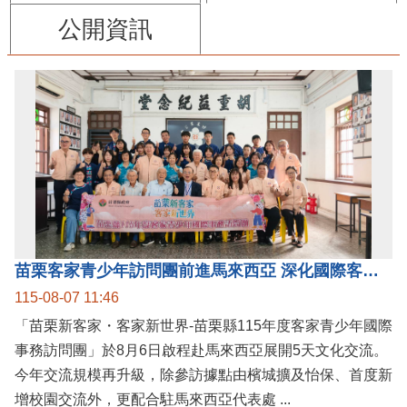
公開資訊
苗栗客家青少年訪問團前進馬來西亞 深化國際客家文化交流
115-08-07 11:46
「苗栗新客家・客家新世界-苗栗縣115年度客家青少年國際
事務訪問團」於8月6日啟程赴馬來西亞展開5天文化交流。
今年交流規模再升級，除參訪據點由檳城擴及怡保、首度新
增校園交流外，更配合駐馬來西亞代表處 ...