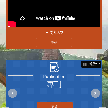
三周年V2
更多
播放中
專刊
更多