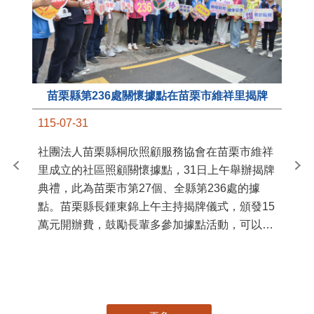
苗栗縣第236處關懷據點在苗栗市維祥里揭牌
11
115-07-31
國
社團法人苗栗縣桐欣照顧服務協會在苗栗市維祥
苗
里成立的社區照顧關懷據點，31日上午舉辦揭牌
署
典禮，此為苗栗市第27個、全縣第236處的據
作
點。苗栗縣長鍾東錦上午主持揭牌儀式，頒發15
縣
萬元開辦費，鼓勵長輩多參加據點活動，可以更
手
加健康、長壽。 坐落於苗栗市維祥里光華街89
號的社區照顧關懷據點，今 ...