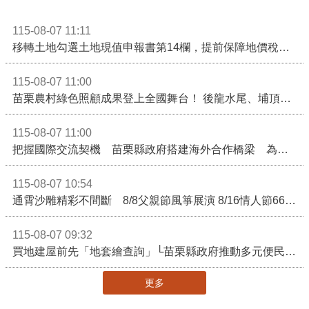
115-08-07 11:11
移轉土地勾選土地現值申報書第14欄，提前保障地價稅節稅權益
115-08-07 11:00
苗栗農村綠色照顧成果登上全國舞台！ 後龍水尾、埔頂社區前進2026高齡健康產業博覽會
115-08-07 11:00
把握國際交流契機 苗栗縣政府搭建海外合作橋梁 為在地產業爭取更多國際市場機會
115-08-07 10:54
通霄沙雕精彩不間斷 8/8父親節風箏展演 8/16情人節66對浪漫挑戰送好禮
115-08-07 09:32
買地建屋前先「地套繪查詢」└苗栗縣政府推動多元便民諮詢服務
更多