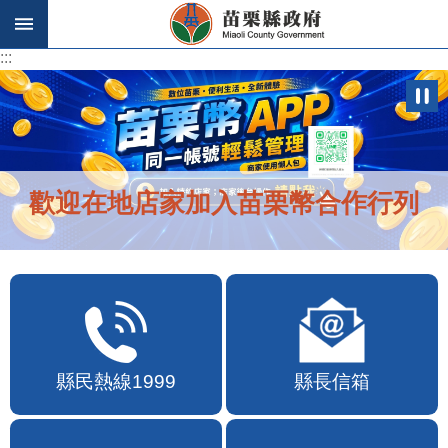
跳到主要內容區塊
:::
:::
歡迎在地店家加入苗栗幣合作行列
縣民熱線1999
縣長信箱