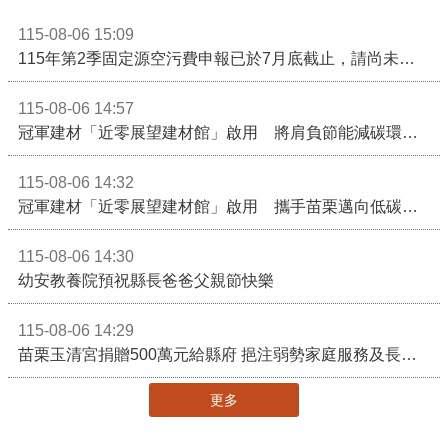
115-08-06 15:09
115年第2季固定源空污費申報已於7月底截止，請尚未申報公私場所儘速完成申繳，以免面臨滯納金及罰鍰!
115-08-06 14:57
冠軍建材「近零展望建材館」啟用 將肩負節能減碳環境教育重任
115-08-06 14:32
冠軍建材「近零展望建材館」啟用 攜手苗栗邁向低碳建築新未來
115-08-06 14:30
幼安教養院預祝縣長爸爸父親節快樂
115-08-06 14:29
苗栗玉清宮捐贈500萬元給縣府 挹注弱勢家庭服務及長照醫療資源
更多