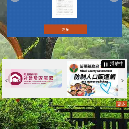
更多
播放中
更多