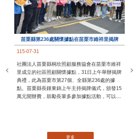
苗栗縣第236處關懷據點在苗栗市維祥里揭牌
11
115-07-31
國
社團法人苗栗縣桐欣照顧服務協會在苗栗市維祥
苗
里成立的社區照顧關懷據點，31日上午舉辦揭牌
署
典禮，此為苗栗市第27個、全縣第236處的據
作
點。苗栗縣長鍾東錦上午主持揭牌儀式，頒發15
縣
萬元開辦費，鼓勵長輩多參加據點活動，可以更
手
加健康、長壽。 坐落於苗栗市維祥里光華街89
號的社區照顧關懷據點，今 ...
更多