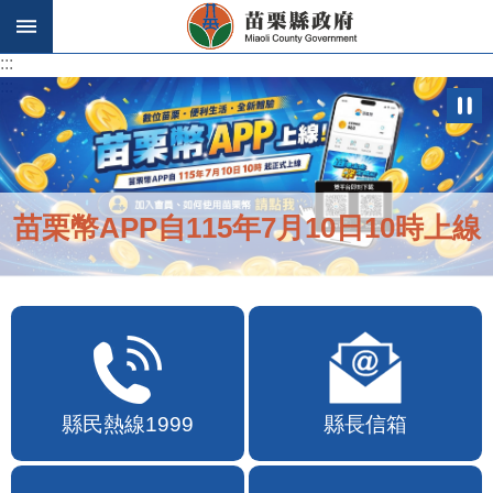
跳到主要內容區塊
:::
:::
苗栗幣APP自115年7月10日10時上線
縣民熱線1999
縣長信箱