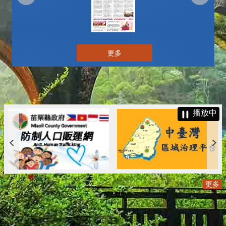
更多
播放中
更多