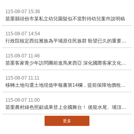
115-08-07 15:36
苗栗縣頭份市某私立幼兒園疑似不當對待幼兒案件說明稿
115-08-07 14:54
行政院核定西拉雅族為平埔原住民族群 盼望已久的重要時刻到來！8月13日起受理民族成員名冊登記
115-08-07 11:46
苗栗客家青少年訪問團前進馬來西亞 深化國際客家文化交流
115-08-07 11:11
移轉土地勾選土地現值申報書第14欄，提前保障地價稅節稅權益
115-08-07 11:00
苗栗農村綠色照顧成果登上全國舞台！ 後龍水尾、埔頂社區前進2026高齡健康產業博覽會
更多