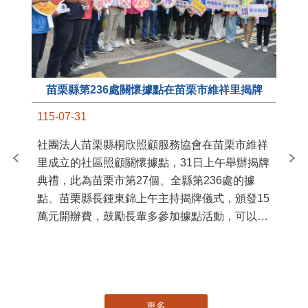
苗栗縣第236處關懷據點在苗栗市維祥里揭牌
11
115-07-31
國
社團法人苗栗縣桐欣照顧服務協會在苗栗市維祥
苗
里成立的社區照顧關懷據點，31日上午舉辦揭牌
署
典禮，此為苗栗市第27個、全縣第236處的據
作
點。苗栗縣長鍾東錦上午主持揭牌儀式，頒發15
縣
萬元開辦費，鼓勵長輩多參加據點活動，可以更
手
加健康、長壽。 坐落於苗栗市維祥里光華街89
號的社區照顧關懷據點，今 ...
更多