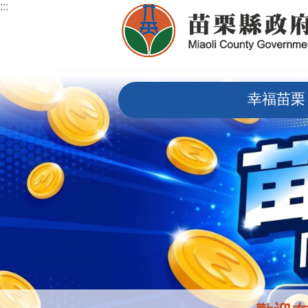
:::
跳到主要內容區塊
:::
幸福苗栗