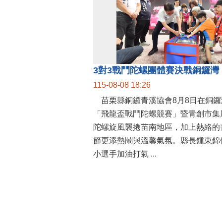
115-08-08 18:26
苗栗縣銅鑼青溪協會8月8日在銅鑼
「飛龍盃戰鬥陀螺競賽」暨青創市集
陀螺旋風襲捲苗南地區，加上熱絡的
節更添熱鬧與溫馨氣氛。縣長鍾東錦
小選手加油打氣 ...