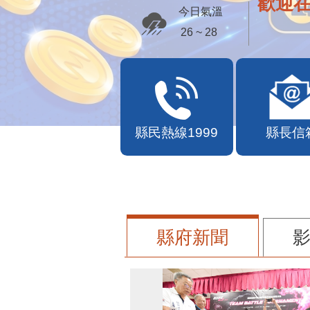
歡迎
今日氣溫
26 ~ 28
縣民熱線1999
縣長信
縣府新聞