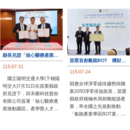
縣長見證「核心醫療產業推動園區」產學合作簽約儀式
苗栗首創氫能BOT 獲財政部「突破之翼」肯定
115-07-31
115-07-24
國立陽明交通大學(下稱陽
因應全球淨零碳排趨勢與國
明交大)7月31日在苗栗縣政
家2050淨零排放政策，苗栗
府見證下，與禾榮科技股份
縣政府積極布局前瞻能源產
有限公司簽署「核心醫療產
業，率全國之先規劃推動
業推動園區」產學暨人才培
「氫能產業專區BOT案」，
育合作備忘錄，為苗栗產業
透過促進民間參與公共建設
升級注入新動能，會中，縣
（BOT）模式，引進民間資