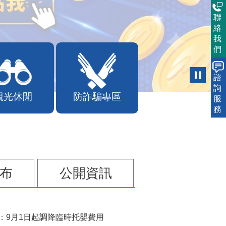
聯
絡
我
們
諮
詢
觀光休閒
防詐騙專區
服
務
布
公開資訊
：9月1日起調降臨時托嬰費用