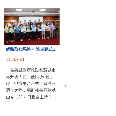
第235處關懷據點揭牌運作 縣長宣布共餐補助將加碼到1萬元
網路取代馬路 打造主動式數位便民服務 苗栗便民快e通 2.0智慧升級啟用
115-07-20
115-07-21
苗栗縣政府攜手牧田家庭
苗栗縣政府推動智慧城市
關懷協會，在頭屋鄉設立的
再升級！在「便民快e通」
社區照顧關懷據點20日揭牌
線上申辦平台正式上線滿一
運作，這是鄉內第6個、全
週年之際，縣府秘書長陳斌
縣第235處的據點；縣長鍾
山今（21）日親自主持「便
東錦在主持揭牌儀式推進據
民快e通 2.0 啟用記者會」，
點總數的同時，也宣布年底
宣布系統全面升級。數位發
前可望將共餐補助直接調高