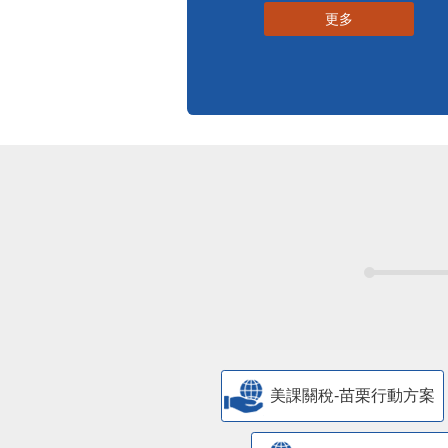
更多
美課關稅-苗栗行動方案