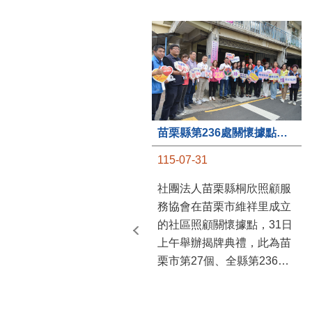
苗栗縣第236處關懷據點在苗栗市維祥里揭牌
115-07-31
社團法人苗栗縣桐欣照顧服
務協會在苗栗市維祥里成立
的社區照顧關懷據點，31日
上午舉辦揭牌典禮，此為苗
栗市第27個、全縣第236處
的據點。苗栗縣長鍾東錦上
午主持揭牌儀式，頒發15萬