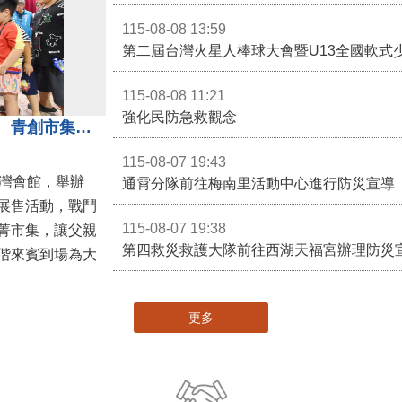
115-08-08 13:59
第二屆台灣火星人棒球大會暨U13全國軟式
115-08-08 11:21
強化民防急救觀念
3對3戰鬥陀螺團體賽決戰銅鑼灣 青創市集展售為父親節增添繽紛
115-08-07 19:43
灣會館，舉辦
通霄分隊前往梅南里活動中心進行防災宣導
展售活動，戰鬥
115-08-07 19:38
菁市集，讓父親
第四救災救護大隊前往西湖天福宮辦理防災
偕來賓到場為大
更多