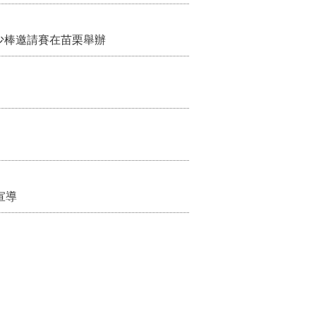
少棒邀請賽在苗栗舉辦
宣導