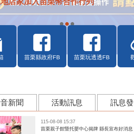
在地店家加入苗栗幣合作行列
箱
苗栗縣政府FB
苗栗玩透透FB
影音新聞
活動訊息
訊息發
115-08-08 15:37
苗栗親子館暨托嬰中心揭牌 縣長宣布好消息