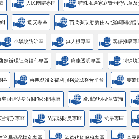
臺
人民團體專區
特殊境遇家庭暨弱勢兒童及
網
道安專區
苗栗縣政府新住民照顧輔導資訊
小黑蚊防治區
無人機專區
客語推廣專
盈餘辦理社會福利專區
廉能透明專區
特殊境
專區
苗栗縣婦女福利服務資源整合平台
農業
衝突迴避法身分關係公開專區
產地證明標章查詢
管理情形專區
苗栗縣防災專區
抗旱專區
主管理認證標章專區
酒後代駕服務專區
全民