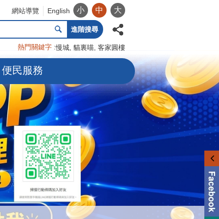
小
中
大
網站導覽
English
進階搜尋
熱門關鍵字
慢城
貓裏喵
客家圓樓
便民服務