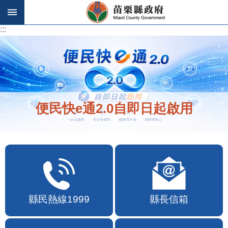
跳到主要內容區塊
:::
:::
便民快e通2.0自即日起啟用
縣民熱線1999
縣長信箱