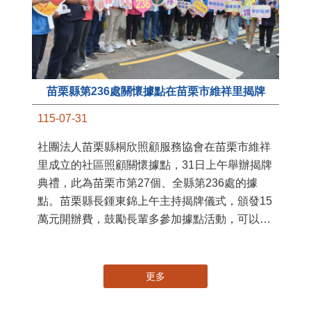
苗栗縣第236處關懷據點在苗栗市維祥里揭牌
11
115-07-31
國
社團法人苗栗縣桐欣照顧服務協會在苗栗市維祥
苗
里成立的社區照顧關懷據點，31日上午舉辦揭牌
署
典禮，此為苗栗市第27個、全縣第236處的據
作
點。苗栗縣長鍾東錦上午主持揭牌儀式，頒發15
縣
萬元開辦費，鼓勵長輩多參加據點活動，可以更
手
加健康、長壽。 坐落於苗栗市維祥里光華街89
號的社區照顧關懷據點，今 ...
更多