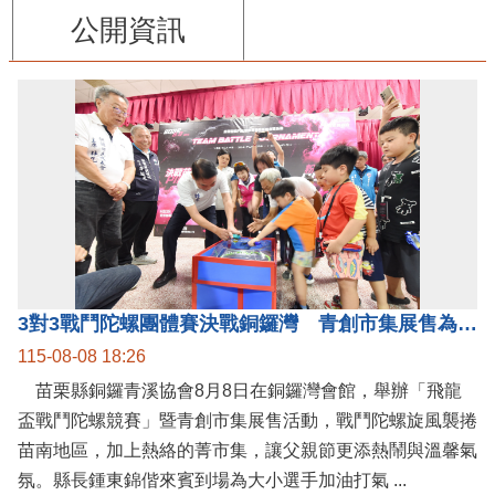
公開資訊
3對3戰鬥陀螺團體賽決戰銅鑼灣 青創市集展售為父親節增添繽紛
115-08-08 18:26
苗栗縣銅鑼青溪協會8月8日在銅鑼灣會館，舉辦「飛龍
盃戰鬥陀螺競賽」暨青創市集展售活動，戰鬥陀螺旋風襲捲
苗南地區，加上熱絡的菁市集，讓父親節更添熱鬧與溫馨氣
氛。縣長鍾東錦偕來賓到場為大小選手加油打氣 ...