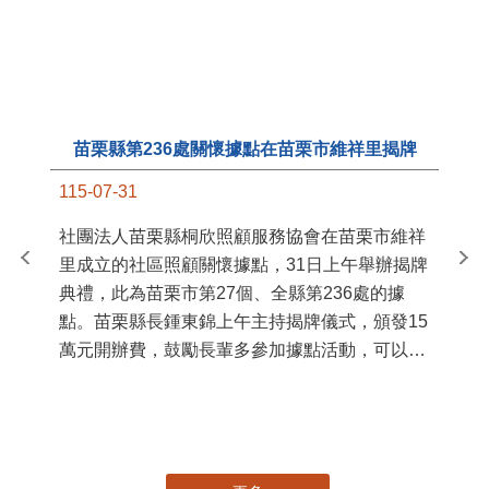
苗栗縣第236處關懷據點在苗栗市維祥里揭牌
11
115-07-31
國
社團法人苗栗縣桐欣照顧服務協會在苗栗市維祥
苗
里成立的社區照顧關懷據點，31日上午舉辦揭牌
署
典禮，此為苗栗市第27個、全縣第236處的據
作
點。苗栗縣長鍾東錦上午主持揭牌儀式，頒發15
縣
萬元開辦費，鼓勵長輩多參加據點活動，可以更
手
加健康、長壽。 坐落於苗栗市維祥里光華街89
號的社區照顧關懷據點，今 ...