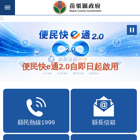
跳到主要內容區塊
:::
:::
便民快e通2.0自即日起啟用
縣民熱線1999
縣長信箱