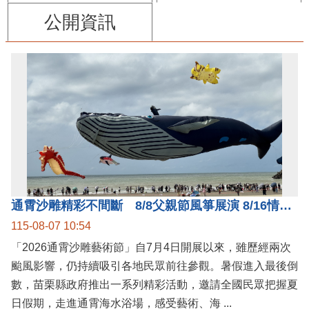
公開資訊
通霄沙雕精彩不間斷 8/8父親節風箏展演 8/16情人節66對浪漫挑戰送好禮
115-08-07 10:54
「2026通霄沙雕藝術節」自7月4日開展以來，雖歷經兩次
颱風影響，仍持續吸引各地民眾前往參觀。暑假進入最後倒
數，苗栗縣政府推出一系列精彩活動，邀請全國民眾把握夏
日假期，走進通霄海水浴場，感受藝術、海 ...