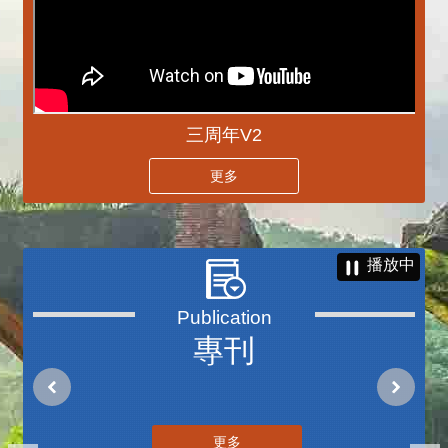
三周年V2
更多
播放中
專刊
更多