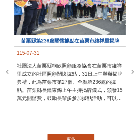
苗栗縣第236處關懷據點在苗栗市維祥里揭牌
11
115-07-31
國
社團法人苗栗縣桐欣照顧服務協會在苗栗市維祥
苗
里成立的社區照顧關懷據點，31日上午舉辦揭牌
署
典禮，此為苗栗市第27個、全縣第236處的據
作
點。苗栗縣長鍾東錦上午主持揭牌儀式，頒發15
縣
萬元開辦費，鼓勵長輩多參加據點活動，可以更
手
加健康、長壽。 坐落於苗栗市維祥里光華街89
號的社區照顧關懷據點，今 ...
更多