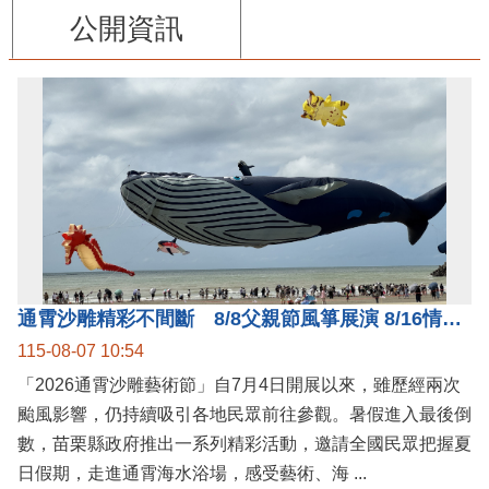
公開資訊
通霄沙雕精彩不間斷 8/8父親節風箏展演 8/16情人節66對浪漫挑戰送好禮
115-08-07 10:54
「2026通霄沙雕藝術節」自7月4日開展以來，雖歷經兩次
颱風影響，仍持續吸引各地民眾前往參觀。暑假進入最後倒
數，苗栗縣政府推出一系列精彩活動，邀請全國民眾把握夏
日假期，走進通霄海水浴場，感受藝術、海 ...