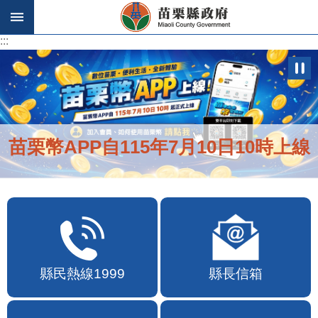
跳到主要內容區塊
:::
:::
苗栗幣APP自115年7月10日10時上線
縣民熱線1999
縣長信箱