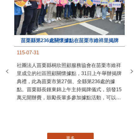
苗栗縣第236處關懷據點在苗栗市維祥里揭牌
11
115-07-31
國
社團法人苗栗縣桐欣照顧服務協會在苗栗市維祥
苗
里成立的社區照顧關懷據點，31日上午舉辦揭牌
署
典禮，此為苗栗市第27個、全縣第236處的據
作
點。苗栗縣長鍾東錦上午主持揭牌儀式，頒發15
縣
萬元開辦費，鼓勵長輩多參加據點活動，可以更
手
加健康、長壽。 坐落於苗栗市維祥里光華街89
號的社區照顧關懷據點，今 ...
更多