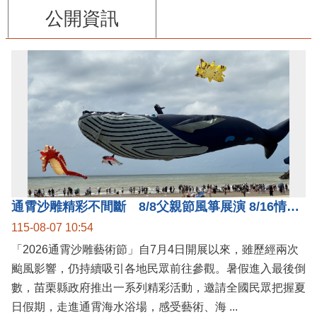
公開資訊
通霄沙雕精彩不間斷 8/8父親節風箏展演 8/16情人節66對浪漫挑戰送好禮
115-08-07 10:54
「2026通霄沙雕藝術節」自7月4日開展以來，雖歷經兩次
颱風影響，仍持續吸引各地民眾前往參觀。暑假進入最後倒
數，苗栗縣政府推出一系列精彩活動，邀請全國民眾把握夏
日假期，走進通霄海水浴場，感受藝術、海 ...