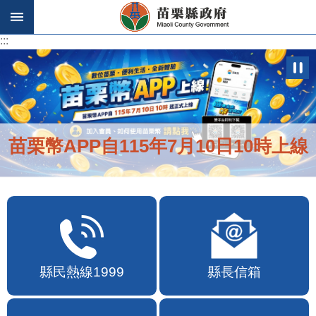
跳到主要內容區塊
:::
:::
苗栗幣APP自115年7月10日10時上線
縣民熱線1999
縣長信箱