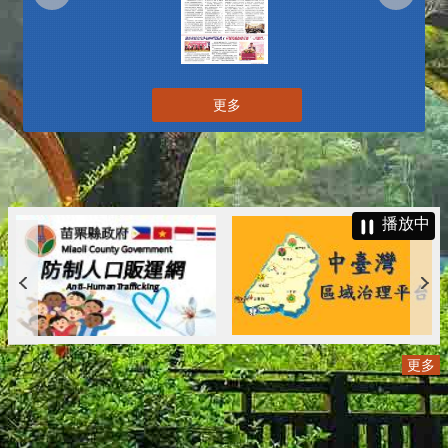
更多
播放中
更多