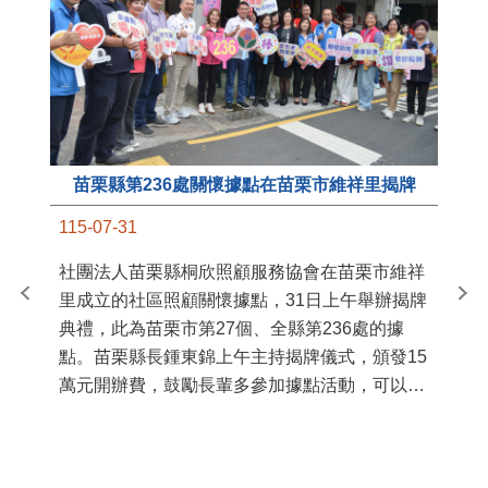
苗栗縣第236處關懷據點在苗栗市維祥里揭牌
11
115-07-31
國
社團法人苗栗縣桐欣照顧服務協會在苗栗市維祥
苗
里成立的社區照顧關懷據點，31日上午舉辦揭牌
署
典禮，此為苗栗市第27個、全縣第236處的據
作
點。苗栗縣長鍾東錦上午主持揭牌儀式，頒發15
縣
萬元開辦費，鼓勵長輩多參加據點活動，可以更
手
加健康、長壽。 坐落於苗栗市維祥里光華街89
號的社區照顧關懷據點，今 ...