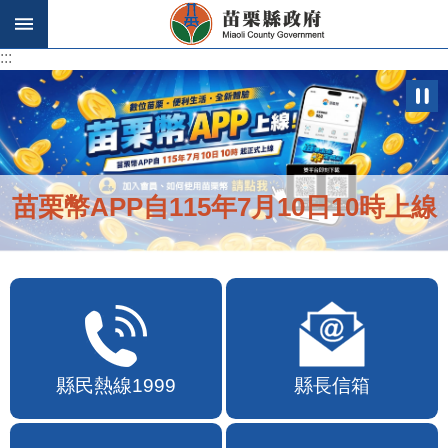
跳到主要內容區塊
:::
:::
苗栗幣APP自115年7月10日10時上線
縣民熱線1999
縣長信箱