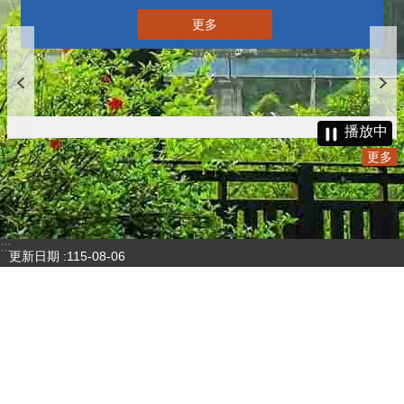
更多
播放中
更多
:::
更新日期
115-08-06
瀏覽人次
4781966
版權所有 © 苗栗縣政府 Copyright 2019 Miaoli County Government
All rights reserved.
36001 苗栗市縣府路100號(第一辦公大樓)、36046 苗栗市府前路1號
(第二辦公大樓) 電話:1999(限苗栗縣內撥打), 037-322150(外縣市)
服務時間：上午8:00~12:00、13:00~17:00（彈性上班時間：上午
8:00~8:30）