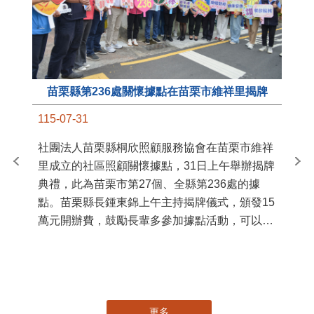
苗栗縣第236處關懷據點在苗栗市維祥里揭牌
11
115-07-31
國
社團法人苗栗縣桐欣照顧服務協會在苗栗市維祥
苗
里成立的社區照顧關懷據點，31日上午舉辦揭牌
署
典禮，此為苗栗市第27個、全縣第236處的據
作
點。苗栗縣長鍾東錦上午主持揭牌儀式，頒發15
縣
萬元開辦費，鼓勵長輩多參加據點活動，可以更
手
加健康、長壽。 坐落於苗栗市維祥里光華街89
號的社區照顧關懷據點，今 ...
更多