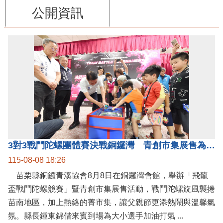
公開資訊
3對3戰鬥陀螺團體賽決戰銅鑼灣 青創市集展售為父親節增添繽紛
115-08-08 18:26
苗栗縣銅鑼青溪協會8月8日在銅鑼灣會館，舉辦「飛龍
盃戰鬥陀螺競賽」暨青創市集展售活動，戰鬥陀螺旋風襲捲
苗南地區，加上熱絡的菁市集，讓父親節更添熱鬧與溫馨氣
氛。縣長鍾東錦偕來賓到場為大小選手加油打氣 ...