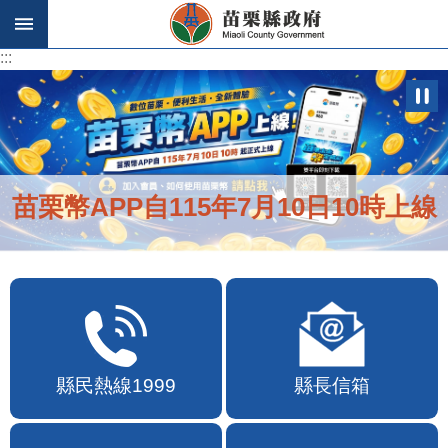
跳到主要內容區塊
:::
:::
苗栗幣APP自115年7月10日10時上線
縣民熱線1999
縣長信箱