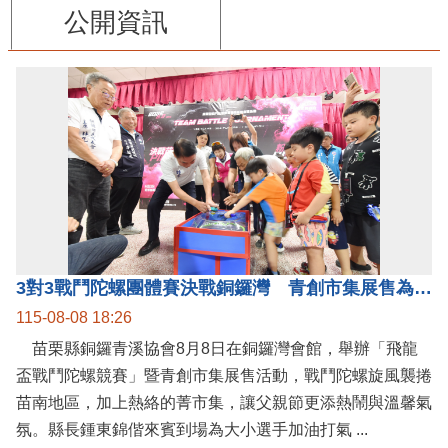
公開資訊
3對3戰鬥陀螺團體賽決戰銅鑼灣 青創市集展售為父親節增添繽紛
115-08-08 18:26
苗栗縣銅鑼青溪協會8月8日在銅鑼灣會館，舉辦「飛龍
盃戰鬥陀螺競賽」暨青創市集展售活動，戰鬥陀螺旋風襲捲
苗南地區，加上熱絡的菁市集，讓父親節更添熱鬧與溫馨氣
氛。縣長鍾東錦偕來賓到場為大小選手加油打氣 ...