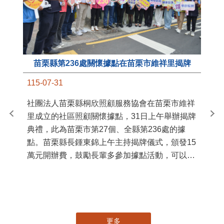
苗栗縣第236處關懷據點在苗栗市維祥里揭牌
11
115-07-31
國
社團法人苗栗縣桐欣照顧服務協會在苗栗市維祥
苗
里成立的社區照顧關懷據點，31日上午舉辦揭牌
署
典禮，此為苗栗市第27個、全縣第236處的據
作
點。苗栗縣長鍾東錦上午主持揭牌儀式，頒發15
縣
萬元開辦費，鼓勵長輩多參加據點活動，可以更
手
加健康、長壽。 坐落於苗栗市維祥里光華街89
號的社區照顧關懷據點，今 ...
更多