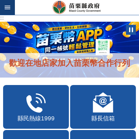
跳到主要內容區塊
:::
:::
歡迎在地店家加入苗栗幣合作行列
縣民熱線1999
縣長信箱