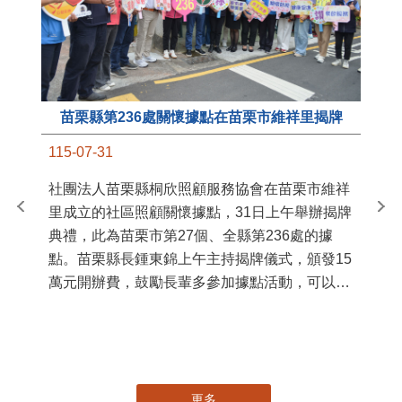
苗栗縣第236處關懷據點在苗栗市維祥里揭牌
11
115-07-31
國
社團法人苗栗縣桐欣照顧服務協會在苗栗市維祥
苗
里成立的社區照顧關懷據點，31日上午舉辦揭牌
署
典禮，此為苗栗市第27個、全縣第236處的據
作
點。苗栗縣長鍾東錦上午主持揭牌儀式，頒發15
縣
萬元開辦費，鼓勵長輩多參加據點活動，可以更
手
加健康、長壽。 坐落於苗栗市維祥里光華街89
號的社區照顧關懷據點，今 ...
更多