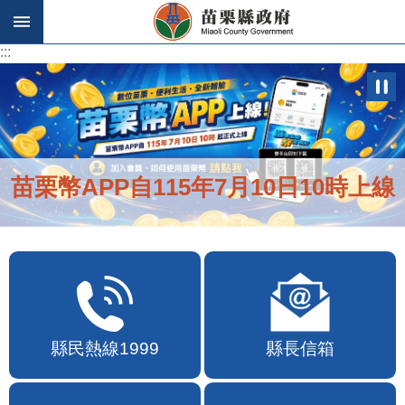
跳到主要內容區塊
:::
:::
苗栗幣APP自115年7月10日10時上線
縣民熱線1999
縣長信箱