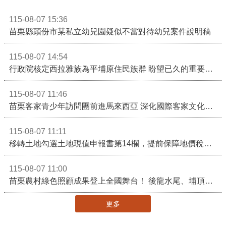
115-08-07 15:36
苗栗縣頭份市某私立幼兒園疑似不當對待幼兒案件說明稿
115-08-07 14:54
行政院核定西拉雅族為平埔原住民族群 盼望已久的重要時刻到來！8月13日起受理民族成員名冊登記
115-08-07 11:46
苗栗客家青少年訪問團前進馬來西亞 深化國際客家文化交流
115-08-07 11:11
移轉土地勾選土地現值申報書第14欄，提前保障地價稅節稅權益
115-08-07 11:00
苗栗農村綠色照顧成果登上全國舞台！ 後龍水尾、埔頂社區前進2026高齡健康產業博覽會
更多