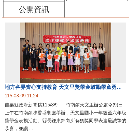
公開資訊
地方各界齊心支持教育 天文里獎學金鼓勵學童勇敢追夢
115-08-09 11:24
苗栗縣政府新聞稿115/8/9 竹南鎮天文里辦公處今(9)日
上午在竹南鎮味香盛餐廳舉辦，天文里國小一年級至六年級
獎學金表揚活動。縣長鍾東錦向所有獲獎同學表達最誠摯的
恭喜，並讚 ...