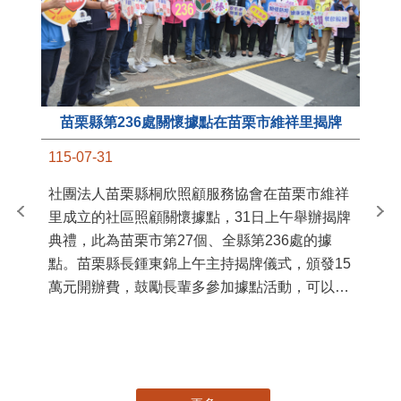
苗栗縣第236處關懷據點在苗栗市維祥里揭牌
11
115-07-31
國
社團法人苗栗縣桐欣照顧服務協會在苗栗市維祥
苗
里成立的社區照顧關懷據點，31日上午舉辦揭牌
署
典禮，此為苗栗市第27個、全縣第236處的據
作
點。苗栗縣長鍾東錦上午主持揭牌儀式，頒發15
縣
萬元開辦費，鼓勵長輩多參加據點活動，可以更
手
加健康、長壽。 坐落於苗栗市維祥里光華街89
號的社區照顧關懷據點，今 ...