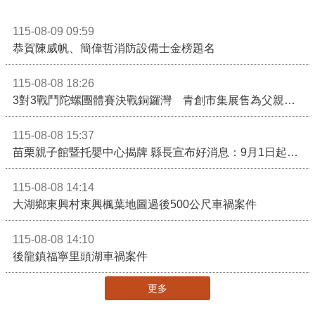
115-08-09 09:59
恭賀陳威帆、簡偉哲消防設備士金榜題名
115-08-08 18:26
3對3戰鬥陀螺團體賽決戰銅鑼灣 青創市集展售為父親節增添繽紛
115-08-08 15:37
苗栗親子館暨托嬰中心揭牌 縣長宣布好消息：9月1日起調降臨時托嬰費用
115-08-08 14:14
大湖鄉東興村東興楓葉地圖過後500公尺車禍案件
115-08-08 14:10
後龍鎮福寧里頭湖車禍案件
更多