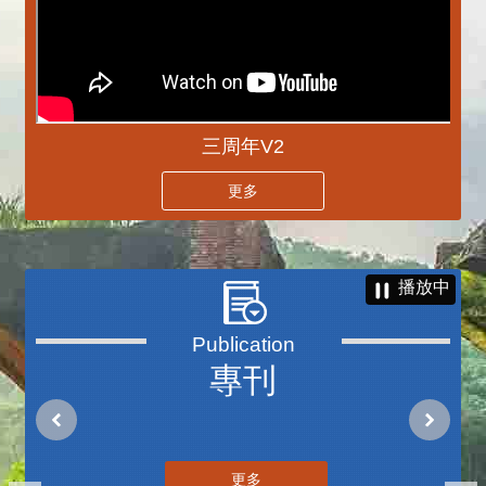
三周年V2
更多
播放中
專刊
更多