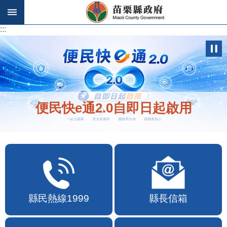
跳到主要內容區塊
:::
:::
便民快e通2.0自即日起啟用
縣民熱線1999
縣長信箱