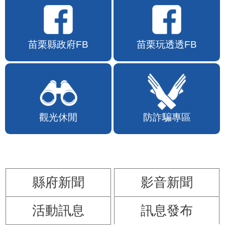
苗栗縣政府FB
苗栗玩透透FB
觀光休閒
防詐騙專區
縣府新聞
影音新聞
活動訊息
訊息發布