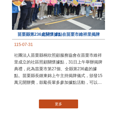
苗栗縣第236處關懷據點在苗栗市維祥里揭牌
11
115-07-31
國
社團法人苗栗縣桐欣照顧服務協會在苗栗市維祥
苗
里成立的社區照顧關懷據點，31日上午舉辦揭牌
署
典禮，此為苗栗市第27個、全縣第236處的據
作
點。苗栗縣長鍾東錦上午主持揭牌儀式，頒發15
縣
萬元開辦費，鼓勵長輩多參加據點活動，可以更
手
加健康、長壽。 坐落於苗栗市維祥里光華街89
號的社區照顧關懷據點，今 ...
更多