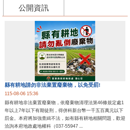
公開資訊
縣有耕地請勿非法棄置廢棄物，以免受罰!
115-08-06 15:36
縣有耕地非法棄置廢棄物，依廢棄物清理法第46條規定處1
年以上7年以下有期徒刑，得併科新台幣一千五百萬元以下
罰金。本府將加強查緝不法，如有縣有耕地相關問題，歡迎
洽詢本府地政處地權科（037-55947 ...