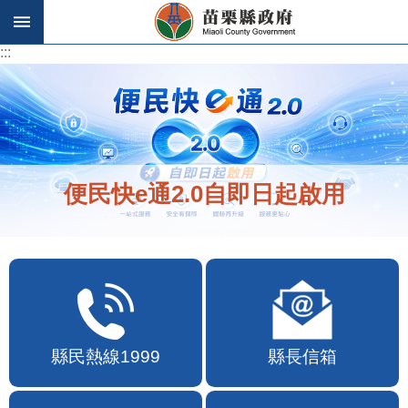
跳到主要內容區塊
:::
:::
便民快e通2.0自即日起啟用
縣民熱線1999
縣長信箱