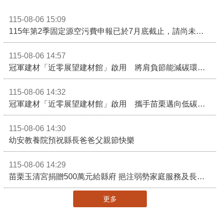
115-08-06 15:09
115年第2季固定源空污費申報已於7月底截止，請尚未申報公私場所儘速完成申繳，以免面臨滯納金及罰鍰!
115-08-06 14:57
冠軍建材「近零展望建材館」啟用 將肩負節能減碳環境教育重任
115-08-06 14:32
冠軍建材「近零展望建材館」啟用 攜手苗栗邁向低碳建築新未來
115-08-06 14:30
幼安教養院預祝縣長爸爸父親節快樂
115-08-06 14:29
苗栗玉清宮捐贈500萬元給縣府 挹注弱勢家庭服務及長照醫療資源
更多