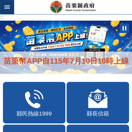
跳到主要內容區塊
:::
:::
苗栗幣APP自115年7月10日10時上線
縣民熱線1999
縣長信箱