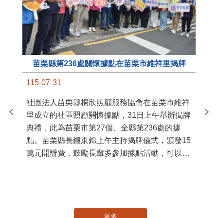
苗栗縣第236處關懷據點在苗栗市維祥里揭牌
11
115-07-31
國
社團法人苗栗縣桐欣照顧服務協會在苗栗市維祥
苗
里成立的社區照顧關懷據點，31日上午舉辦揭牌
署
典禮，此為苗栗市第27個、全縣第236處的據
作
點。苗栗縣長鍾東錦上午主持揭牌儀式，頒發15
縣
萬元開辦費，鼓勵長輩多參加據點活動，可以更
手
加健康、長壽。 坐落於苗栗市維祥里光華街89
號的社區照顧關懷據點，今 ...
更多