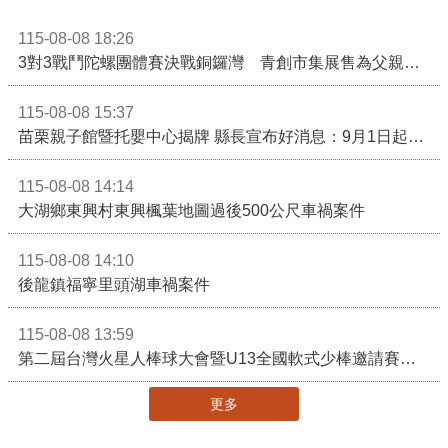
115-08-08 18:26
3對3戰鬥陀螺團體賽決戰銅鑼灣 青創市集展售為父親節增添繽紛
115-08-08 15:37
苗栗親子館暨托嬰中心揭牌 縣長宣布好消息：9月1日起調降臨時托嬰費用
115-08-08 14:14
大湖鄉東興村東興楓葉地圖過後500公尺車禍案件
115-08-08 14:10
後龍鎮福寧里頭湖車禍案件
115-08-08 13:59
第二屆台灣火星人棒球大會暨U13全國軟式少棒邀請賽在苗栗舉辦
更多