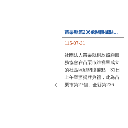
苗栗縣第236處關懷據點在苗栗市維祥里揭牌
115-07-31
社團法人苗栗縣桐欣照顧服
務協會在苗栗市維祥里成立
的社區照顧關懷據點，31日
上午舉辦揭牌典禮，此為苗
栗市第27個、全縣第236處
的據點。苗栗縣長鍾東錦上