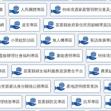
臺
人民團體專區
特殊境遇家庭暨弱勢兒童及
網
道安專區
苗栗縣政府新住民照顧輔導資訊
小黑蚊防治區
無人機專區
客語推廣專
盈餘辦理社會福利專區
廉能透明專區
特殊境
專區
苗栗縣婦女福利服務資源整合平台
農業
衝突迴避法身分關係公開專區
產地證明標章查詢
管理情形專區
苗栗縣防災專區
抗旱專區