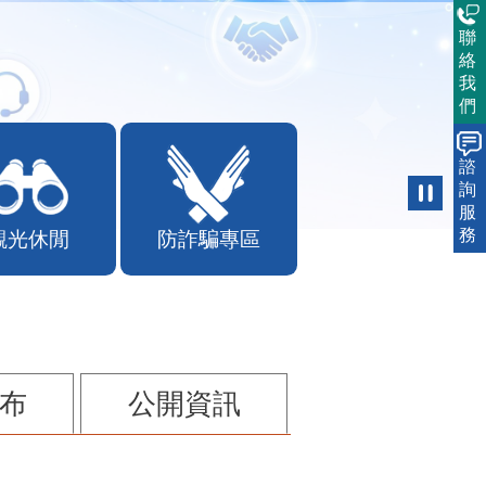
聯
絡
我
們
諮
詢
服
務
觀光休閒
防詐騙專區
布
公開資訊