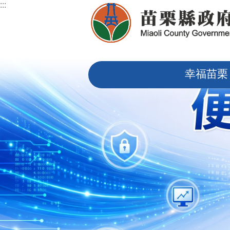
:::
跳到主要內容區塊
:::
幸福苗栗