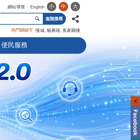
小
中
大
網站導覽
English
進階搜尋
熱門關鍵字
慢城
貓裏喵
客家圓樓
便民服務