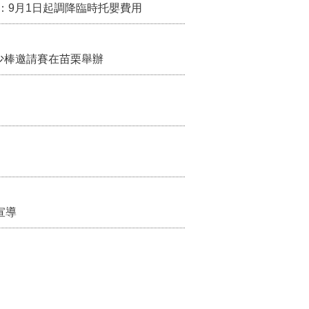
：9月1日起調降臨時托嬰費用
少棒邀請賽在苗栗舉辦
宣導