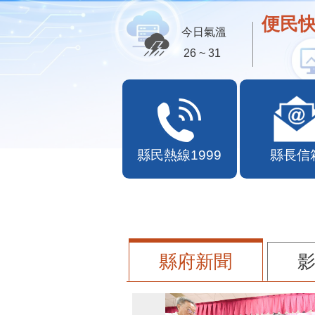
便民快
今日氣溫
26 ~ 31
縣民熱線1999
縣長信
縣府新聞