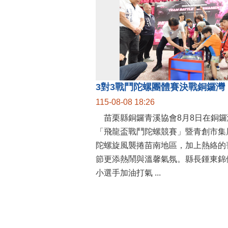
115-08-08 18:26
苗栗縣銅鑼青溪協會8月8日在銅鑼
「飛龍盃戰鬥陀螺競賽」暨青創市集
陀螺旋風襲捲苗南地區，加上熱絡的
節更添熱鬧與溫馨氣氛。縣長鍾東錦
小選手加油打氣 ...