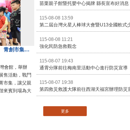
苗栗親子館暨托嬰中心揭牌 縣長宣布好消息
115-08-08 13:59
第二屆台灣火星人棒球大會暨U13全國軟式
115-08-08 11:21
強化民防急救觀念
3對3戰鬥陀螺團體賽決戰銅鑼灣 青創市集展售為父親節增添繽紛
115-08-07 19:43
灣會館，舉辦
通霄分隊前往梅南里活動中心進行防災宣導
展售活動，戰鬥
115-08-07 19:38
菁市集，讓父親
第四救災救護大隊前往西湖天福宮辦理防災
偕來賓到場為大
更多