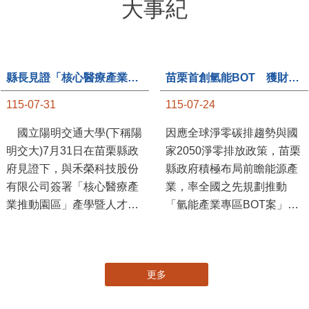
大事紀
縣長見證「核心醫療產業推動園區」產學合作簽約儀式
苗栗首創氫能BOT 獲財政部「突破之翼」肯定
115-07-31
115-07-24
國立陽明交通大學(下稱陽
因應全球淨零碳排趨勢與國
明交大)7月31日在苗栗縣政
家2050淨零排放政策，苗栗
府見證下，與禾榮科技股份
縣政府積極布局前瞻能源產
有限公司簽署「核心醫療產
業，率全國之先規劃推動
業推動園區」產學暨人才培
「氫能產業專區BOT案」，
育合作備忘錄，為苗栗產業
透過促進民間參與公共建設
升級注入新動能，會中，縣
（BOT）模式，引進民間資
長提到醫療園區、高鐵周邊
金、技術與營運能量，打造
土地規劃，期許攜手各界共
全國首座以氫能產業為核心
創美好前景，透過產官學合
的專業園區，展現苗栗推動