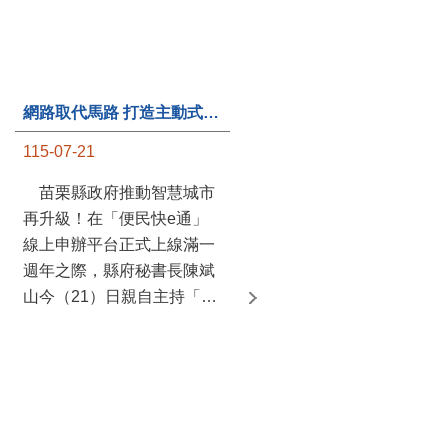
網路取代馬路 打造主動式數位便民服務 苗栗便民快e通 2.0智慧升級啟用
第235處關懷據點揭牌運作 縣長宣布共餐補助將加碼到1萬元
115-07-21
115-07-20
苗栗縣政府推動智慧城市
苗栗縣政府攜手牧田家庭
再升級！在「便民快e通」
關懷協會，在頭屋鄉設立的
線上申辦平台正式上線滿一
社區照顧關懷據點20日揭牌
週年之際，縣府秘書長陳斌
運作，這是鄉內第6個、全
山今（21）日親自主持「便
縣第235處的據點；縣長鍾
民快e通 2.0 啟用記者會」，
東錦在主持揭牌儀式推進據
宣布系統全面升級。數位發
點總數的同時，也宣布年底
展部資料創新司陳怡君副司
前可望將共餐補助直接調高
長蒞臨指導，共同表示對地
到每個月1萬元，另促鄉鎮
方政府智慧服務升級加值的
市公所視財力編列預算配合