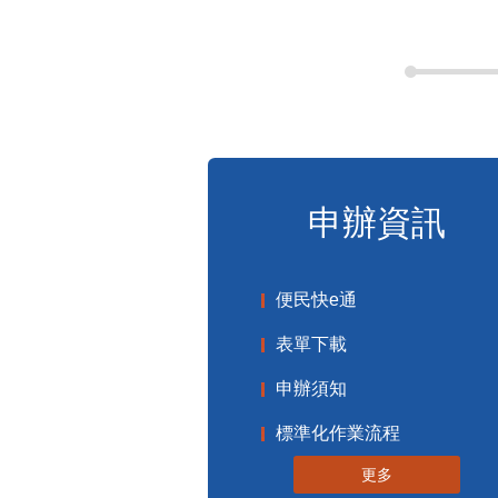
申辦資訊
便民快e通
表單下載
申辦須知