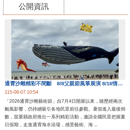
公開資訊
通霄沙雕精彩不間斷 8/8父親節風箏展演 8/16情人節66對浪漫挑戰送好禮
115-08-07 10:54
「2026通霄沙雕藝術節」自7月4日開展以來，雖歷經兩次
颱風影響，仍持續吸引各地民眾前往參觀。暑假進入最後倒
數，苗栗縣政府推出一系列精彩活動，邀請全國民眾把握夏
日假期，走進通霄海水浴場，感受藝術、海 ...