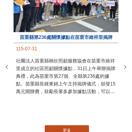
苗栗縣第236處關懷據點在苗栗市維祥里揭牌
11
115-07-31
國
社團法人苗栗縣桐欣照顧服務協會在苗栗市維祥
苗
里成立的社區照顧關懷據點，31日上午舉辦揭牌
署
典禮，此為苗栗市第27個、全縣第236處的據
作
點。苗栗縣長鍾東錦上午主持揭牌儀式，頒發15
縣
萬元開辦費，鼓勵長輩多參加據點活動，可以更
手
加健康、長壽。 坐落於苗栗市維祥里光華街89
號的社區照顧關懷據點，今 ...
更多