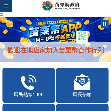
跳到主要內容區塊
:::
:::
歡迎在地店家加入苗栗幣合作行列
縣民熱線1999
縣長信箱