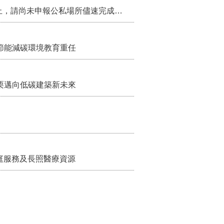
115年第2季固定源空污費申報已於7月底截止，請尚未申報公私場所儘速完成申繳，以免面臨滯納金及罰鍰!
節能減碳環境教育重任
栗邁向低碳建築新未來
家庭服務及長照醫療資源