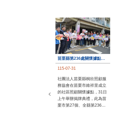
苗栗縣第236處關懷據點在苗栗市維祥里揭牌
115-07-31
社團法人苗栗縣桐欣照顧服
務協會在苗栗市維祥里成立
的社區照顧關懷據點，31日
上午舉辦揭牌典禮，此為苗
栗市第27個、全縣第236處
的據點。苗栗縣長鍾東錦上