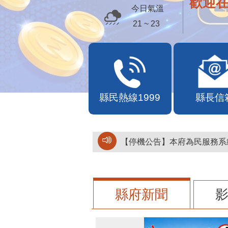
歡迎
今日氣溫
21 ~ 23
縣民熱線1999
縣長信
【停機公告】本府為民服務系統
縣府新聞