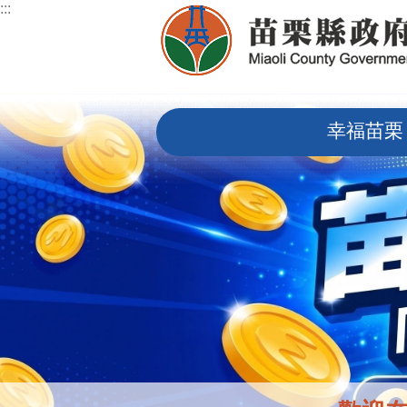
:::
跳到主要內容區塊
:::
幸福苗栗