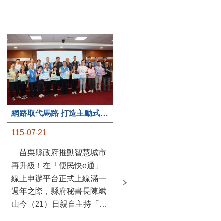
第235處關懷據點揭牌運作 縣長宣布共餐補助將加碼到1萬元
網路取代馬路 打造主動式數位便民服務 苗栗便民快e通 2.0智慧升級啟用
115-07-20
115-07-21
苗栗縣政府攜手牧田家庭
苗栗縣政府推動智慧城市
關懷協會，在頭屋鄉設立的
再升級！在「便民快e通」
社區照顧關懷據點20日揭牌
線上申辦平台正式上線滿一
運作，這是鄉內第6個、全
週年之際，縣府秘書長陳斌
縣第235處的據點；縣長鍾
山今（21）日親自主持「便
東錦在主持揭牌儀式推進據
民快e通 2.0 啟用記者會」，