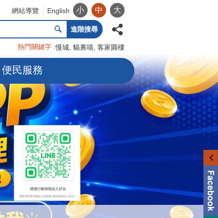
小
中
大
網站導覽
English
進階搜尋
熱門關鍵字
慢城
貓裏喵
客家圓樓
便民服務