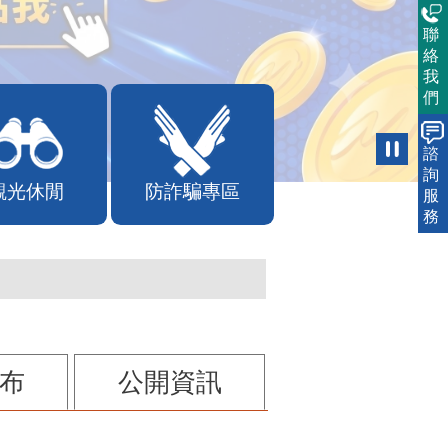
聯
絡
我
們
諮
詢
觀光休閒
防詐騙專區
服
務
布
公開資訊