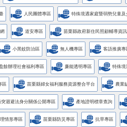
臺
人民團體專區
特殊境遇家庭暨弱勢兒童及
網
道安專區
苗栗縣政府新住民照顧輔導資訊
小黑蚊防治區
無人機專區
客語推廣專
盈餘辦理社會福利專區
廉能透明專區
特殊境
專區
苗栗縣婦女福利服務資源整合平台
農業
衝突迴避法身分關係公開專區
產地證明標章查詢
管理情形專區
苗栗縣防災專區
抗旱專區