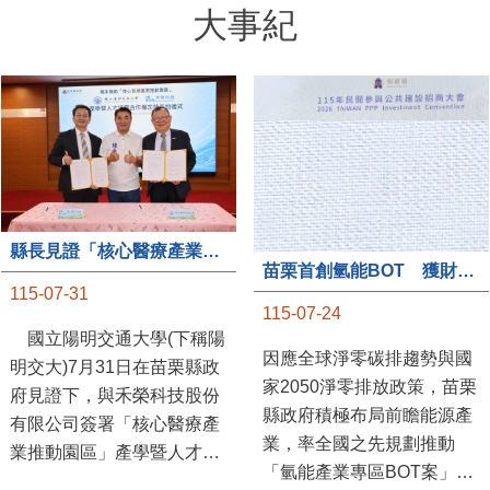
大事紀
縣長見證「核心醫療產業推動園區」產學合作簽約儀式
苗栗首創氫能BOT 獲財政部「突破之翼」肯定
115-07-31
115-07-24
國立陽明交通大學(下稱陽
因應全球淨零碳排趨勢與國
明交大)7月31日在苗栗縣政
家2050淨零排放政策，苗栗
府見證下，與禾榮科技股份
縣政府積極布局前瞻能源產
有限公司簽署「核心醫療產
業，率全國之先規劃推動
業推動園區」產學暨人才培
「氫能產業專區BOT案」，
育合作備忘錄，為苗栗產業