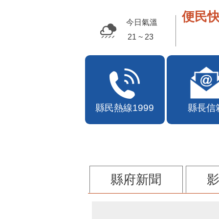
便民快
今日氣溫
21 ~ 23
縣民熱線1999
縣長信
縣府新聞