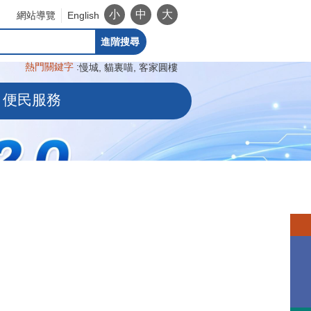
小
中
大
網站導覽
English
進階搜尋
熱門關鍵字
慢城
貓裏喵
客家圓樓
便民服務