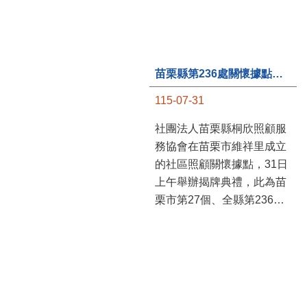
苗栗縣第236處關懷據點在苗栗市維祥里揭牌
115-07-31
社團法人苗栗縣桐欣照顧服
務協會在苗栗市維祥里成立
的社區照顧關懷據點，31日
上午舉辦揭牌典禮，此為苗
栗市第27個、全縣第236處
的據點。苗栗縣長鍾東錦上
午主持揭牌儀式，頒發15萬
元開辦費，鼓勵長輩多參加
據點活動，可以更加健康、
長壽。 坐落於苗栗市維祥
里光華街89號的社區照顧關