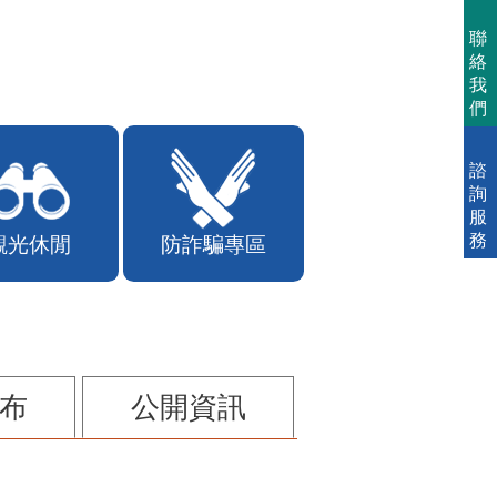
聯
絡
我
們
諮
詢
服
務
觀光休閒
防詐騙專區
布
公開資訊