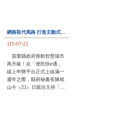
網路取代馬路 打造主動式數位便民服務 苗栗便民快e通 2.0智慧升級啟用
第235處關懷據點揭牌運作 縣長宣布共餐補助將加碼到1萬元
115-07-21
115-07-20
苗栗縣政府推動智慧城市
苗栗縣政府攜手牧田家庭
再升級！在「便民快e通」
關懷協會，在頭屋鄉設立的
線上申辦平台正式上線滿一
社區照顧關懷據點20日揭牌
週年之際，縣府秘書長陳斌
運作，這是鄉內第6個、全
山今（21）日親自主持「便
縣第235處的據點；縣長鍾
民快e通 2.0 啟用記者會」，
東錦在主持揭牌儀式推進據
宣布系統全面升級。數位發
點總數的同時，也宣布年底
展部資料創新司陳怡君副司
前可望將共餐補助直接調高
長蒞臨指導，共同表示對地
到每個月1萬元，另促鄉鎮
方政府智慧服務升級加值的
市公所視財力編列預算配合
肯定。 今日啟用記者 ...
加碼，跟上物價上漲的腳