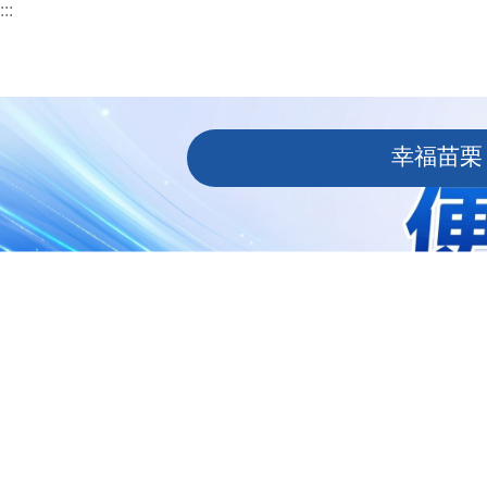
:::
跳到主要內容區塊
:::
幸福苗栗