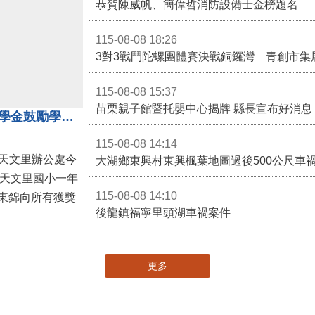
恭賀陳威帆、簡偉哲消防設備士金榜題名
115-08-08 18:26
3對3戰鬥陀螺團體賽決戰銅鑼灣 青創市集
115-08-08 15:37
苗栗親子館暨托嬰中心揭牌 縣長宣布好消息
地方各界齊心支持教育 天文里獎學金鼓勵學童勇敢追夢
115-08-08 14:14
大湖鄉東興村東興楓葉地圖過後500公尺車
，天文里國小一年
115-08-08 14:10
東錦向所有獲獎
後龍鎮福寧里頭湖車禍案件
更多