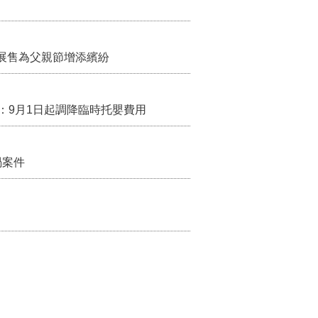
展售為父親節增添繽紛
：9月1日起調降臨時托嬰費用
禍案件