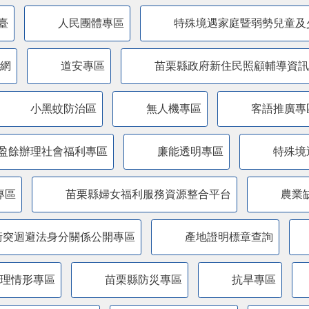
臺
人民團體專區
特殊境遇家庭暨弱勢兒童及
網
道安專區
苗栗縣政府新住民照顧輔導資訊
小黑蚊防治區
無人機專區
客語推廣專
盈餘辦理社會福利專區
廉能透明專區
特殊境
專區
苗栗縣婦女福利服務資源整合平台
農業
衝突迴避法身分關係公開專區
產地證明標章查詢
管理情形專區
苗栗縣防災專區
抗旱專區