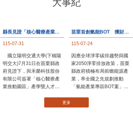
大事紀
縣長見證「核心醫療產業推動園區」產學合作簽約儀式
苗栗首創氫能BOT 獲財政部「突破之翼」肯定
115-07-31
115-07-24
國立陽明交通大學(下稱陽
因應全球淨零碳排趨勢與國
明交大)7月31日在苗栗縣政
家2050淨零排放政策，苗栗
府見證下，與禾榮科技股份
縣政府積極布局前瞻能源產
有限公司簽署「核心醫療產
業，率全國之先規劃推動
業推動園區」產學暨人才培
「氫能產業專區BOT案」，
育合作備忘錄，為苗栗產業
透過促進民間參與公共建設
升級注入新動能，會中，縣
（BOT）模式，引進民間資
更多
長提到醫療園區、高鐵周邊
金、技術與營運能量，打造
土地規劃，期許攜手各界共
全國首座以氫能產業為核心
創美好前景，透過產官學合
的專業園區，展現苗栗推動
作打造更幸福快樂的苗栗。
新能源產業及能源轉型的前