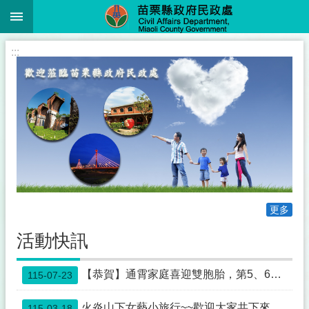
:::
跳到主要內容區塊
進
:::
階
搜
尋
業
務
簡
介
更多
便
民
活動快訊
服
務
【恭賀】通霄家庭喜迎雙胞胎，第5、6名寶寶報到，縣長鍾東錦親賀致贈紅包
115-07-23
公
佈
火炎山下女藝小旅行~~歡迎大家共下來苗栗尞~~
115-03-18