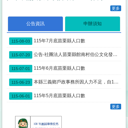
事
透
更多
明
化
公告資訊
申辦須知
專
區
115年7月底苗栗縣人口數
115-08-03
殯
葬
專
公告-社團法人苗栗縣館南村伯公文化發展協會申請與本縣公館鄉館興段0352-0000地號土地為同一主體案
115-07-20
區
115年6月底苗栗縣人口數
115-07-01
宗
教
本縣三義鄉戶政事務所因人力不足，自115年7月1日起先行暫停中午12:00~13:00臨櫃服務，如造成不便，敬請見諒。
115-06-23
專
區
115年5月底苗栗縣人口數
115-06-01
祭
祀
更多
公
業
與