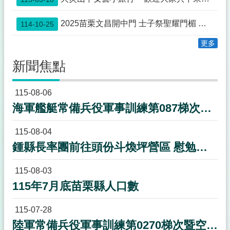
欄
法
2025苗栗文昌開中門 士子祭聖耀門楣 蟾宮折桂 高步雲衢
114-10-25
令
更多
規
章
新聞焦點
政
府
115-08-06
資
海軍艦艇常備兵役軍事訓練第087梯次新訓期程
訊
公
開
115-08-04
鍾縣長率團前往頭份斗煥坪營區 慰勉教召後備軍人並致贈加菜金50萬元
補
助
公
115-08-03
告
115年7月底苗栗縣人口數
專
區
115-07-28
議
陸軍常備兵役軍事訓練第0270梯次暨空軍118梯次新訓期程