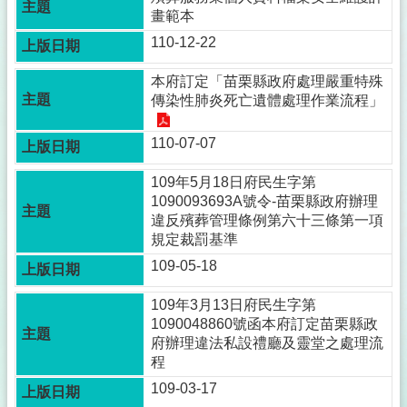
欄
畫範本
法
110-12-22
令
規
本府訂定「苗栗縣政府處理嚴重特殊
章
傳染性肺炎死亡遺體處理作業流程」
政
110-07-07
府
資
109年5月18日府民生字第
訊
1090093693A號令-苗栗縣政府辦理
公
違反殯葬管理條例第六十三條第一項
開
規定裁罰基準
補
109-05-18
助
公
109年3月13日府民生字第
告
1090048860號函本府訂定苗栗縣政
專
府辦理違法私設禮廳及靈堂之處理流
區
程
109-03-17
議