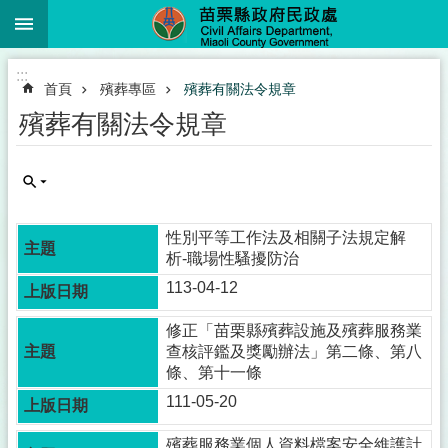
:::
跳到主要內容區塊
進
:::
階
首頁
殯葬專區
殯葬有關法令規章
搜
尋
殯葬有關法令規章
業
務
性別平等工作法及相關子法規定解
簡
析-職場性騷擾防治
介
113-04-12
便
修正「苗栗縣殯葬設施及殯葬服務業
民
查核評鑑及獎勵辦法」第二條、第八
服
條、第十一條
務
111-05-20
公
佈
殯葬服務業個人資料檔案安全維護計