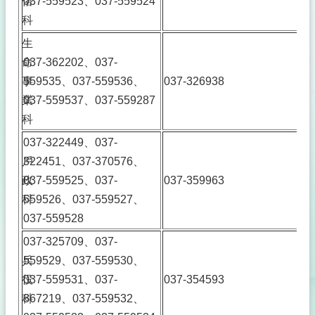
俗
037-559523、037-559524
事
透
科
明
生
化
專
命
037-362202、037-
區
事
559535、037-559536、
037-326938
業
037-559537、037-559287
殯
葬
科
專
037-322449、037-
區
戶
322451、037-370576、
宗
政
037-559525、037-
037-359963
教
科
559526、037-559527、
專
區
037-559528
037-325709、037-
祭
祀
兵
559529、037-559530、
公
役
037-559531、037-
037-354593
業
科
367219、037-559532、
與