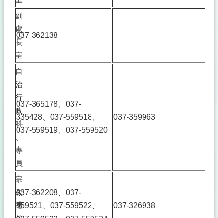
欄
副
法
處
令
037-362138
規
長
章
室
政
自
府
治
資
行
訊
037-365178、037-
政
公
335428、037-559518、
037-359963
開
科
037-559519、037-559520
、
補
助
專
公
員
告
宗
專
區
教
037-362208、037-
禮
559521、037-559522、
037-326938
議