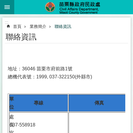
:::
跳到主要內容區塊
進
:::
階
首頁
業務簡介
聯絡資訊
搜
尋
聯絡資訊
業
務
地址：36046 苗栗市府前路1號
簡
總機代表號：1999, 037-322150(外縣市)
介
便
民
單
專線
傳真
服
位
務
處
公
長
037-558918
佈
室