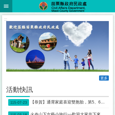
:::
跳到主要內容區塊
進
:::
階
搜
尋
業
務
簡
介
更多
便
民
活動快訊
服
務
【恭賀】通霄家庭喜迎雙胞胎，第5、6名寶寶報到，縣長鍾東錦親賀致贈紅包
115-07-23
公
佈
火炎山下女藝小旅行~~歡迎大家共下來苗栗尞~~
115-03-18