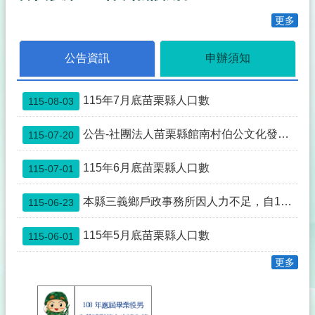
事
透
更多
明
化
公告資訊
申辦須知
專
區
115年7月底苗栗縣人口數
115-08-03
殯
葬
專
公告-社團法人苗栗縣館南村伯公文化發展協會申請與本縣公館鄉館興段0352-0000地號土地為同一主體案
115-07-20
區
115年6月底苗栗縣人口數
115-07-01
宗
教
本縣三義鄉戶政事務所因人力不足，自115年7月1日起先行暫停中午12:00~13:00臨櫃服務，如造成不便，敬請見諒。
115-06-23
專
區
115年5月底苗栗縣人口數
115-06-01
祭
祀
更多
公
業
與