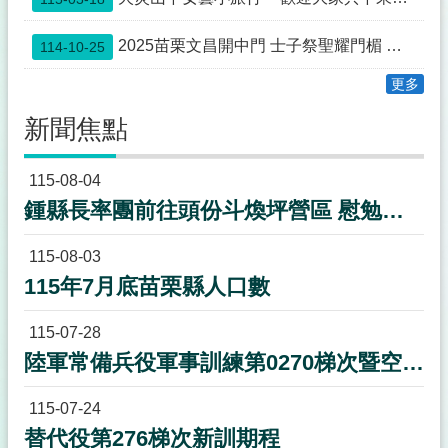
欄
法
2025苗栗文昌開中門 士子祭聖耀門楣 蟾宮折桂 高步雲衢
114-10-25
令
更多
規
章
新聞焦點
政
府
115-08-04
資
鍾縣長率團前往頭份斗煥坪營區 慰勉教召後備軍人並致贈加菜金50萬元
訊
公
開
115-08-03
115年7月底苗栗縣人口數
補
助
公
115-07-28
告
陸軍常備兵役軍事訓練第0270梯次暨空軍118梯次新訓期程
專
區
115-07-24
議
替代役第276梯次新訓期程