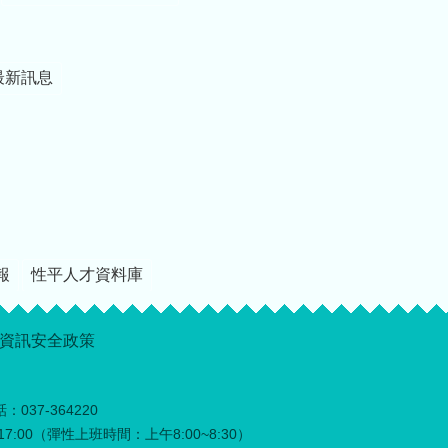
家訓練圓滿順利，身
體健康，萬事如意。
最新訊息
報
性平人才資料庫
資訊安全政策
：037-364220
0~17:00（彈性上班時間：上午8:00~8:30）