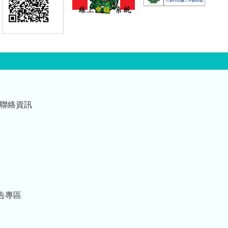
量，並在必要時協助
地方執行災害防救及
支援任務。 這段期
間，大家在高溫與繁
重課程下投入訓練，
不畏辛勞、全力以
赴，令人由衷敬佩。
縣府與鄉親們都看見
各位的付出與奉獻。
今天特別準備新臺幣
聯絡資訊
50萬元加菜金，不僅
表達苗栗縣民對各位
的感謝與支持，也向
各位保家衛國的精神
致上最高敬意。希望
大家在訓練之餘補充
體力、提升士氣，以
最佳狀態完成各項課
告專區
程與驗證。 另外，我
也想跟各位弟兄分
享，「少子女化」不