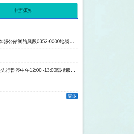
申辦須知
段0352-0000地號土地為同一主體案
0~13:00臨櫃服務，如造成不便，敬請見諒。
更多