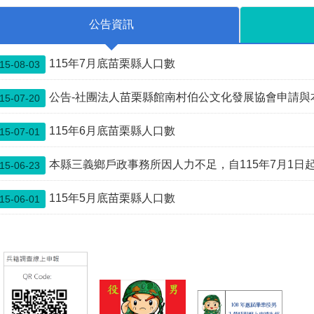
電話:07-5872317
練。 近年來，全球安
公告資訊
聯絡人:陳永士 雇員
全情勢快速變化，俄
7-
烏戰爭及中東衝突均
813141#785724、
顯示全民防衛與後備
115年7月底苗栗縣人口數
15-08-03
85803
戰力的重要性；我國
持續推動後備戰力改
公告-社團法人苗栗縣館南村伯公文化發展協會申請與本縣公館鄉館興
15-07-20
革與全社會防衛韌性
建設，更凸顯各位接
受教召訓練的重大意
115年6月底苗栗縣人口數
15-07-01
義。各位暫別家庭與
工作響應國家號召，
本縣三義鄉戶政事務所因人力不足，自115年7月1日起先行暫停中午12:0
15-06-23
不僅展現對國防責任
的承擔，更彰顯守護
115年5月底苗栗縣人口數
15-06-01
家園的決心。後備軍
人是國軍整體戰力的
重要支柱，也是國家
面對災害應變與非常
事變時最可靠的力
量。 因為各位平日扎
實訓練與整備，才能
強化全民防衛動員能