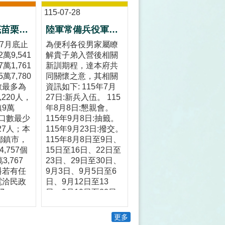
115-07-28
115年7月底苗栗縣人口數
陸軍常備兵役軍事訓練第0270梯次暨空軍118梯次新訓期程
年7月底止
為便利各役男家屬瞭
萬9,541
解貴子弟入營後相關
萬1,761
新訓期程，達本府共
萬7,780
同關懷之意，其相關
數最多為
資訊如下: 115年7月
,220人，
27日:新兵入伍。 115
9萬
年8月8日:懇親會。
人口數最少
115年9月8日:抽籤。
27人；本
115年9月23日:撥交。
鄉鎮市，
115年8月8日至9日、
,757個
15日至16日、22日至
,767
23日、29日至30日、
料若有任
9月3日、9月5日至6
電洽民政
日、9月12日至13
7-
日、9月19日至22日:
小姐。
休假。
更多