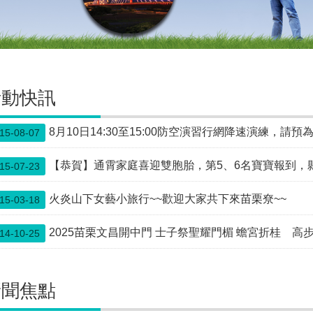
活動快訊
8月10日14:30至15:00防空演習行網降速演練，請
15-08-07
【恭賀】通霄家庭喜迎雙胞胎，第5、6名寶寶報到，
15-07-23
火炎山下女藝小旅行~~歡迎大家共下來苗栗尞~~
15-03-18
2025苗栗文昌開中門 士子祭聖耀門楣 蟾宮折桂 高
14-10-25
新聞焦點