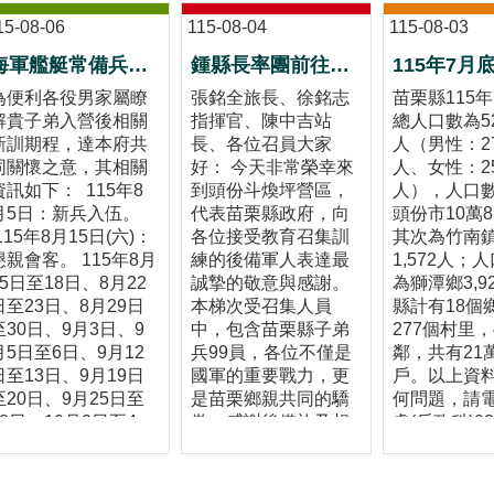
15-08-06
115-08-04
115-08-03
海軍艦艇常備兵役軍事訓練第087梯次新訓期程
鍾縣長率團前往頭份斗煥坪營區 慰勉教召後備軍人並致贈加菜金50萬元
為便利各役男家屬瞭
張銘全旅長、徐銘志
苗栗縣115
解貴子弟入營後相關
指揮官、陳中吉站
總人口數為52
新訓期程，達本府共
長、各位召員大家
人（男性：27
同關懷之意，其相關
好： 今天非常榮幸來
人、女性：25
資訊如下： 115年8
到頭份斗煥坪營區，
人），人口
月5日：新兵入伍。
代表苗栗縣政府，向
頭份市10萬8
115年8月15日(六)：
各位接受教育召集訓
其次為竹南鎮
懇親會客。 115年8月
練的後備軍人表達最
1,572人；
15日至18日、8月22
誠摯的敬意與感謝。
為獅潭鄉3,9
日至23日、8月29日
本梯次受召集人員
縣計有18個
至30日、9月3日、9
中，包含苗栗縣子弟
277個村里，4
月5日至6日、9月12
兵99員，各位不僅是
鄰，共有21萬3
日至13日、9月19日
國軍的重要戰力，更
戶。以上資
至20日、9月25日至
是苗栗鄉親共同的驕
何問題，請
28日、10月3日至4
傲。感謝後備旅及相
處(戶政科)03
日：休假。 重要幹部:
關幹部投入心力，協
322451賴
郵政信箱:高雄左營郵
助本縣後備弟兄完成
政90239號信箱。 聯
14天的教育召集訓