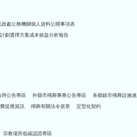
只是人口問題，更是
國家發展的重要課
題。各位平時肩負保
家衛國的責任，未來
民政處公務機關個人資料公開事項表
成家立業後，也歡迎
大家一起「增產報
計劃選擇方案成本效益分析報告
國」。為鼓勵青年安
心成家、生養下一
代，苗栗縣政府持續
推動生育獎勵措施，
目前1胎補助2萬元，
明年加碼第2胎以上每
胎補助5萬元，希望減
輕年輕家庭負擔，打
造願生、敢生、樂養
啟用公告專區
外縣市殯葬事務公告專區
各鄉鎮市殯葬設施連
的幸福環境。 最後，
期勉各位持續秉持
費提撥資訊
殯葬有關法令規章
定型化契約
「在營為良兵、在鄉
為良民」的信念，精
進專業技能與應變能
力，共同守護國家安
宗教場所低碳認證專區
全與家鄉安定。 祝大