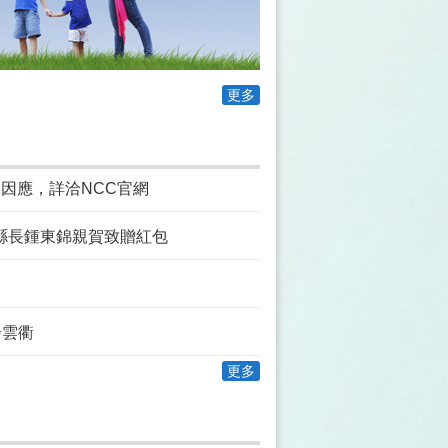
更多
預為因應，詳洽NCC官網
縣長鍾東錦親賀致贈紅包
步雲衢
更多