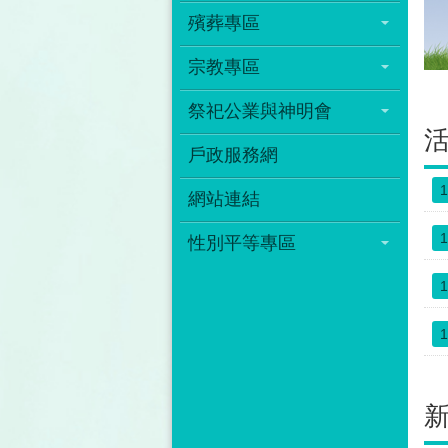
殯葬專區
宗教專區
祭祀公業與神明會
戶政服務網
1
網站連結
1
性別平等專區
1
1