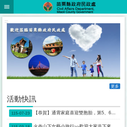
:::
跳到主要內容區塊
進
:::
階
搜
尋
業
務
簡
介
更多
便
民
活動快訊
服
務
【恭賀】通霄家庭喜迎雙胞胎，第5、6名寶寶報到，縣長鍾東錦親賀致贈紅包
115-07-23
公
佈
火炎山下女藝小旅行~~歡迎大家共下來苗栗尞~~
115-03-18