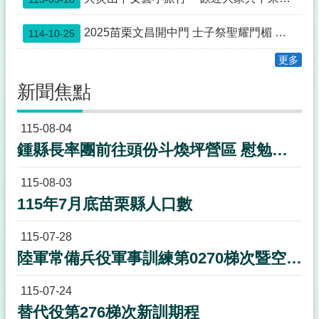
欄
法
2025苗栗文昌開中門 士子祭聖耀門楣 蟾宮折桂 高步雲衢
114-10-25
令
更多
規
章
新聞焦點
政
府
115-08-04
資
鍾縣長率團前往頭份斗煥坪營區 慰勉教召後備軍人並致贈加菜金50萬元
訊
公
開
115-08-03
115年7月底苗栗縣人口數
補
助
公
115-07-28
告
陸軍常備兵役軍事訓練第0270梯次暨空軍118梯次新訓期程
專
區
115-07-24
議
替代役第276梯次新訓期程