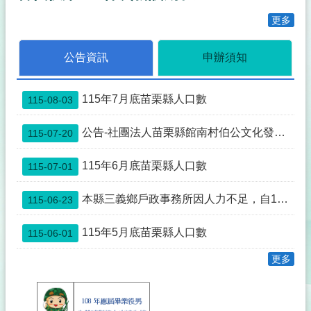
事
透
更多
明
化
公告資訊
申辦須知
專
區
115年7月底苗栗縣人口數
115-08-03
殯
葬
專
公告-社團法人苗栗縣館南村伯公文化發展協會申請與本縣公館鄉館興段0352-0000地號土地為同一主體案
115-07-20
區
115年6月底苗栗縣人口數
115-07-01
宗
教
本縣三義鄉戶政事務所因人力不足，自115年7月1日起先行暫停中午12:00~13:00臨櫃服務，如造成不便，敬請見諒。
115-06-23
專
區
115年5月底苗栗縣人口數
115-06-01
祭
祀
更多
公
業
與