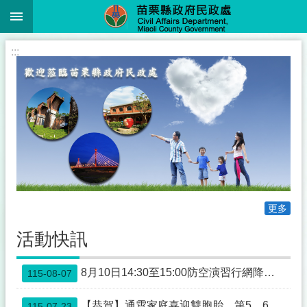
:::
跳到主要內容區塊
進
:::
階
搜
尋
業
務
簡
介
更多
便
民
活動快訊
服
務
8月10日14:30至15:00防空演習行網降速演練，請預為因應，詳洽NCC官網
115-08-07
公
佈
【恭賀】通霄家庭喜迎雙胞胎，第5、6名寶寶報到，縣長鍾東錦親賀致贈紅包
115-07-23