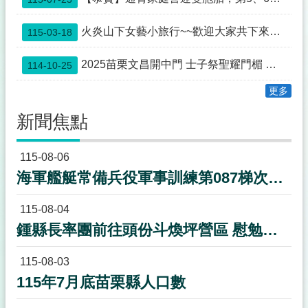
欄
法
火炎山下女藝小旅行~~歡迎大家共下來苗栗尞~~
115-03-18
令
規
2025苗栗文昌開中門 士子祭聖耀門楣 蟾宮折桂 高步雲衢
114-10-25
章
更多
政
府
新聞焦點
資
訊
115-08-06
公
開
海軍艦艇常備兵役軍事訓練第087梯次新訓期程
補
115-08-04
助
公
鍾縣長率團前往頭份斗煥坪營區 慰勉教召後備軍人並致贈加菜金50萬元
告
專
115-08-03
區
115年7月底苗栗縣人口數
議