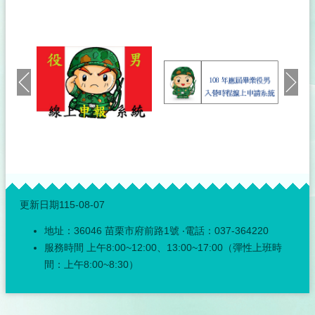
神
明
會
戶
政
服
務
網
網
站
連
:::
結
更新日期
115-08-07
性
地址：36046 苗栗市府前路1號 ‧電話：037-364220
別
平
服務時間 上午8:00~12:00、13:00~17:00（彈性上班時
等
間：上午8:00~8:30）
專
區