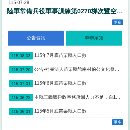
事
115-07-28
透
陸軍常備兵役軍事訓練第0270梯次暨空軍118梯次新訓期程
明
化
更多
專
區
公告資訊
申辦須知
殯
葬
專
115年7月底苗栗縣人口數
115-08-03
區
公告-社團法人苗栗縣館南村伯公文化發展協會申請與本縣公館鄉館興段0352-0000地號土地為同一主體案
115-07-20
宗
教
115年6月底苗栗縣人口數
115-07-01
專
區
本縣三義鄉戶政事務所因人力不足，自115年7月1日起先行暫停中午12:00~13:00臨櫃服務，如造成不便，敬請見諒。
115-06-23
祭
祀
115年5月底苗栗縣人口數
115-06-01
公
業
更多
與