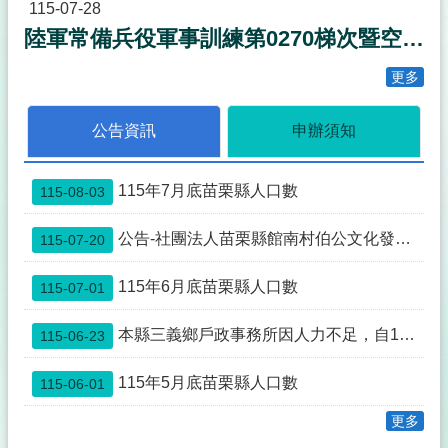
事
115-07-28
透
陸軍常備兵役軍事訓練第0270梯次暨空軍118梯次新訓期程
明
化
更多
專
區
公告資訊
申辦須知
殯
葬
專
115年7月底苗栗縣人口數
115-08-03
區
公告-社團法人苗栗縣館南村伯公文化發展協會申請與本縣公館鄉館興段0352-0000地號土地為同一主體案
115-07-20
宗
教
115年6月底苗栗縣人口數
115-07-01
專
區
本縣三義鄉戶政事務所因人力不足，自115年7月1日起先行暫停中午12:00~13:00臨櫃服務，如造成不便，敬請見諒。
115-06-23
祭
祀
115年5月底苗栗縣人口數
115-06-01
公
業
更多
與