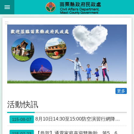
:::
跳到主要內容區塊
進
:::
階
搜
尋
業
務
簡
介
更多
便
民
活動快訊
服
務
8月10日14:30至15:00防空演習行網降速演練，請預為因應，詳洽NCC官網
115-08-07
公
佈
【恭賀】通霄家庭喜迎雙胞胎，第5、6名寶寶報到，縣長鍾東錦親賀致贈紅包
115-07-23