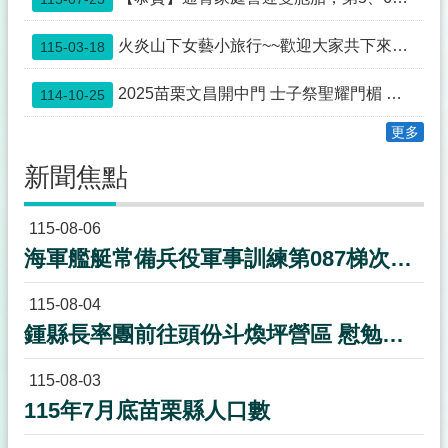
欄
法
火炎山下女藝小旅行~~歡迎大家共下來苗栗尞~~
115-03-18
令
規
2025苗栗文昌開中門 士子祭聖耀門楣 蟾宮折桂 高步雲衢
114-10-25
章
更多
政
府
新聞焦點
資
訊
115-08-06
公
開
海軍艦艇常備兵役軍事訓練第087梯次新訓期程
補
115-08-04
助
公
鍾縣長率團前往頭份斗煥坪營區 慰勉教召後備軍人並致贈加菜金50萬元
告
專
115-08-03
區
115年7月底苗栗縣人口數
議