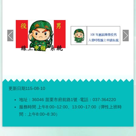
神
明
會
戶
政
服
務
網
網
站
連
:::
結
更新日期
115-08-10
性
地址：36046 苗栗市府前路1號 ‧電話：037-364220
別
平
服務時間 上午8:00~12:00、13:00~17:00（彈性上班時
等
間：上午8:00~8:30）
專
區